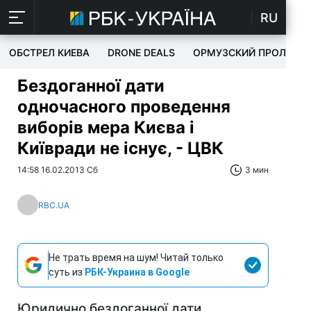
RU
ОБСТРЕЛ КИЕВА
DRONE DEALS
ОРМУЗСКИЙ ПРОЛИВ
Бездоганної дати
одночасного проведення
виборів мера Києва і
Київради не існує, - ЦВК
14:58 16.02.2013 Сб
3 мин
RBC.UA
Не трать время на шум! Читай только
суть из
РБК-Украина в Google
Юридично бездоганної дати