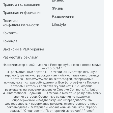
Бизнес
Правила пользования
Жизнь
Правовая информация
Развлечения
Политика
Lifestyle
конфиденциальности
Контакты
Команда
Вакансии в РБК-Украина
Разместить рекламу
Идентификатор онлайн-медиа в Реестре субъектов в сфере медиа
— R40-05347
Информационный портал «РБК-Украина» имеет трехязычную
версию (украинскую, русскую и английскую), главная страница
портала –
https://www.rbc.ua
. Фотографии, изображения
принадлежат их правообладателям. Все фотографии на Портале,
авторами которых являются журналисты РБК-Украина,
размещены на условиях лицензии Creative Commons Attribution
4.0 International. Редакция РБК-Украина может не разделять точку
зрения авторов. Оценочные суждения не подлежат
опровержению и подтверждению их правдивости. За
достоверность и содержание рекламы ответственность несет
рекламодатель. Материалы, обозначенные плашкой: "Пресс-
релизы", "Спецпроект", "Партнерский материал", "Promo",