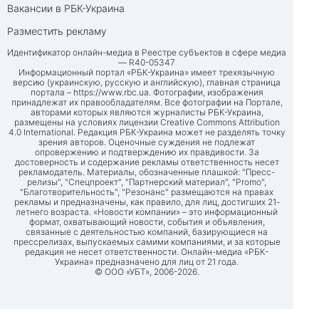
Вакансии в РБК-Украина
Разместить рекламу
Идентификатор онлайн-медиа в Реестре субъектов в сфере медиа
— R40-05347
Информационный портал «РБК-Украина» имеет трехязычную
версию (украинскую, русскую и английскую), главная страница
портала –
https://www.rbc.ua
. Фотографии, изображения
принадлежат их правообладателям. Все фотографии на Портале,
авторами которых являются журналисты РБК-Украина,
размещены на условиях лицензии Creative Commons Attribution
4.0 International. Редакция РБК-Украина может не разделять точку
зрения авторов. Оценочные суждения не подлежат
опровержению и подтверждению их правдивости. За
достоверность и содержание рекламы ответственность несет
рекламодатель. Материалы, обозначенные плашкой: "Пресс-
релизы", "Спецпроект", "Партнерский материал", "Promo",
"Благотворительность", "Резонанс" размещаются на правах
рекламы и предназначены, как правило, для лиц, достигших 21-
летнего возраста. «Новости компании» – это информационный
формат, охватывающий новости, события и объявления,
связанные с деятельностью компаний, базирующиеся на
прессрелизах, выпускаемых самими компаниями, и за которые
редакция не несет ответственности. Онлайн-медиа «РБК-
Украина» предназначено для лиц от 21 года.
© ООО «УБТ», 2006-2026.