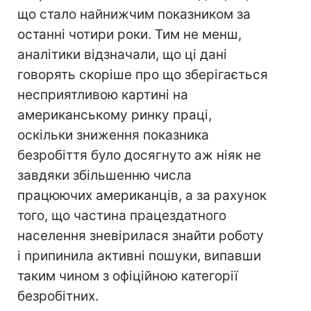
що стало найнижчим показником за
останні чотири роки. Тим не менш,
аналітики відзначали, що ці дані
говорять скоріше про що зберігається
несприятливою картині на
американському ринку праці,
оскільки зниження показника
безробіття було досягнуто аж ніяк не
завдяки збільшенню числа
працюючих американців, а за рахунок
того, що частина працездатного
населення зневірилася знайти роботу
і припинила активні пошуки, випавши
таким чином з офіційною категорії
безробітних.