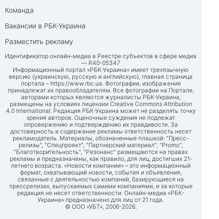
Команда
Вакансии в РБК-Украина
Разместить рекламу
Идентификатор онлайн-медиа в Реестре субъектов в сфере медиа
— R40-05347
Информационный портал «РБК-Украина» имеет трехязычную
версию (украинскую, русскую и английскую), главная страница
портала –
https://www.rbc.ua
. Фотографии, изображения
принадлежат их правообладателям. Все фотографии на Портале,
авторами которых являются журналисты РБК-Украина,
размещены на условиях лицензии Creative Commons Attribution
4.0 International. Редакция РБК-Украина может не разделять точку
зрения авторов. Оценочные суждения не подлежат
опровержению и подтверждению их правдивости. За
достоверность и содержание рекламы ответственность несет
рекламодатель. Материалы, обозначенные плашкой: "Пресс-
релизы", "Спецпроект", "Партнерский материал", "Promo",
"Благотворительность", "Резонанс" размещаются на правах
рекламы и предназначены, как правило, для лиц, достигших 21-
летнего возраста. «Новости компании» – это информационный
формат, охватывающий новости, события и объявления,
связанные с деятельностью компаний, базирующиеся на
прессрелизах, выпускаемых самими компаниями, и за которые
редакция не несет ответственности. Онлайн-медиа «РБК-
Украина» предназначено для лиц от 21 года.
© ООО «УБТ», 2006-2026.