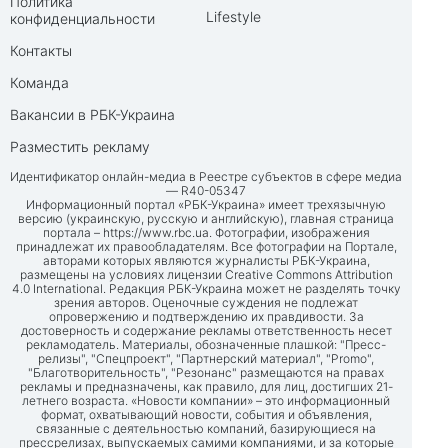
Политика
Lifestyle
конфиденциальности
Контакты
Команда
Вакансии в РБК-Украина
Разместить рекламу
Идентификатор онлайн-медиа в Реестре субъектов в сфере медиа
— R40-05347
Информационный портал «РБК-Украина» имеет трехязычную
версию (украинскую, русскую и английскую), главная страница
портала –
https://www.rbc.ua
. Фотографии, изображения
принадлежат их правообладателям. Все фотографии на Портале,
авторами которых являются журналисты РБК-Украина,
размещены на условиях лицензии Creative Commons Attribution
4.0 International. Редакция РБК-Украина может не разделять точку
зрения авторов. Оценочные суждения не подлежат
опровержению и подтверждению их правдивости. За
достоверность и содержание рекламы ответственность несет
рекламодатель. Материалы, обозначенные плашкой: "Пресс-
релизы", "Спецпроект", "Партнерский материал", "Promo",
"Благотворительность", "Резонанс" размещаются на правах
рекламы и предназначены, как правило, для лиц, достигших 21-
летнего возраста. «Новости компании» – это информационный
формат, охватывающий новости, события и объявления,
связанные с деятельностью компаний, базирующиеся на
прессрелизах, выпускаемых самими компаниями, и за которые