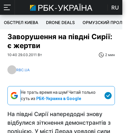
RU
ОБСТРЕЛ КИЕВА
DRONE DEALS
ОРМУЗСКИЙ ПРОЛИВ
Заворушення на півдні Сирії:
є жертви
10:40 29.03.2011 Вт
2 мин
RBC.UA
Не трать время на шум! Читай только
суть из
РБК-Украина в Google
На півдні Сирії напередодні знову
відбулися зіткнення демонстрантів з
поліцією. У місті Дераа урядові сили