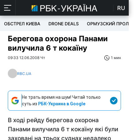
RU
ОБСТРЕЛ КИЕВА
DRONE DEALS
ОРМУЗСКИЙ ПРОЛИВ
Берегова охорона Панами
вилучила 6 т кокаїну
09:33 12.06.2008 Чт
1 мин
RBC.UA
Не трать время на шум! Читай только
суть из
РБК-Украина в Google
В ході рейду берегова охорона
Панами вилучила 6 т кокаїну які були
заховані на трьох суднах недалеко