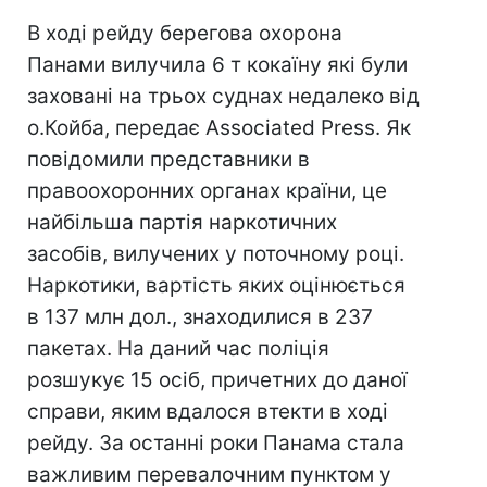
В ході рейду берегова охорона
Панами вилучила 6 т кокаїну які були
заховані на трьох суднах недалеко від
о.Койба, передає Associated Press. Як
повідомили представники в
правоохоронних органах країни, це
найбільша партія наркотичних
засобів, вилучених у поточному році.
Наркотики, вартість яких оцінюється
в 137 млн дол., знаходилися в 237
пакетах. На даний час поліція
розшукує 15 осіб, причетних до даної
справи, яким вдалося втекти в ході
рейду. За останні роки Панама стала
важливим перевалочним пунктом у