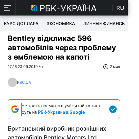
RU
КУРС ДОЛЛАРА
ЭКОНОМИКА
ЛИЧНЫЕ ФИНАНСЫ
T
Bentley відкликає 596
автомобілів через проблему
з емблемою на капоті
17:16 23.09.2010 Чт
2 мин
RBC.UA
Не трать время на шум! Читай только
суть из
РБК-Украина в Google
Британський виробник розкішних
автомобілів Bentley Motors Ltd.