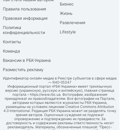
Бизнес
Правила пользования
Жизнь
Правовая информация
Развлечения
Политика
Lifestyle
конфиденциальности
Контакты
Команда
Вакансии в РБК-Украина
Разместить рекламу
Идентификатор онлайн-медиа в Реестре субъектов в сфере медиа
— R40-05347
Информационный портал «РБК-Украина» имеет трехязычную
версию (украинскую, русскую и английскую), главная страница
портала –
https://www.rbc.ua
. Фотографии, изображения
принадлежат их правообладателям. Все фотографии на Портале,
авторами которых являются журналисты РБК-Украина,
размещены на условиях лицензии Creative Commons Attribution
4.0 International. Редакция РБК-Украина может не разделять точку
зрения авторов. Оценочные суждения не подлежат
опровержению и подтверждению их правдивости. За
достоверность и содержание рекламы ответственность несет
рекламодатель. Материалы, обозначенные плашкой: "Пресс-