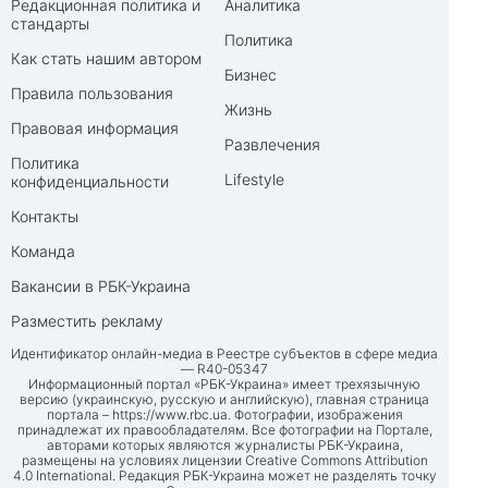
Редакционная политика и
Аналитика
стандарты
Политика
Как стать нашим автором
Бизнес
Правила пользования
Жизнь
Правовая информация
Развлечения
Политика
Lifestyle
конфиденциальности
Контакты
Команда
Вакансии в РБК-Украина
Разместить рекламу
Идентификатор онлайн-медиа в Реестре субъектов в сфере медиа
— R40-05347
Информационный портал «РБК-Украина» имеет трехязычную
версию (украинскую, русскую и английскую), главная страница
портала –
https://www.rbc.ua
. Фотографии, изображения
принадлежат их правообладателям. Все фотографии на Портале,
авторами которых являются журналисты РБК-Украина,
размещены на условиях лицензии Creative Commons Attribution
4.0 International. Редакция РБК-Украина может не разделять точку