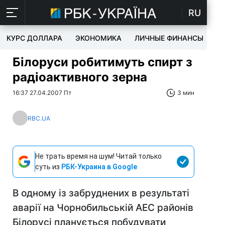
RU
КУРС ДОЛЛАРА
ЭКОНОМИКА
ЛИЧНЫЕ ФИНАНСЫ
T
Білоруси робитимуть спирт з
радіоактивного зерна
16:37 27.04.2007 Пт
3 мин
RBC.UA
Не трать время на шум! Читай только
суть из
РБК-Украина в Google
В одному із забруднених в результаті
аварії на Чорнобильській АЕС районів
Білорусі планується побудувати