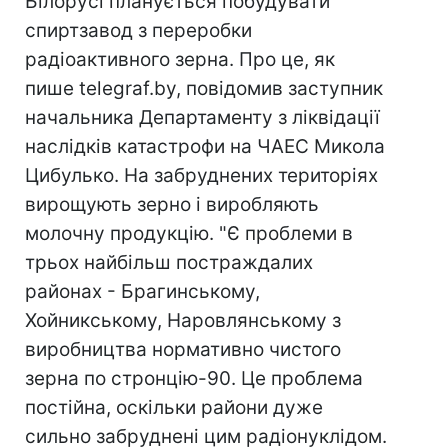
Білорусі планується побудувати
спиртзавод з переробки
радіоактивного зерна. Про це, як
пише telegraf.by, повідомив заступник
начальника Департаменту з ліквідації
наслідків катастрофи на ЧАЕС Микола
Цибулько. На забруднених територіях
вирощують зерно і виробляють
молочну продукцію. "Є проблеми в
трьох найбільш постраждалих
районах - Брагинському,
Хойникському, Наровлянському з
виробництва нормативно чистого
зерна по стронцію-90. Це проблема
постійна, оскільки райони дуже
сильно забруднені цим радіонуклідом.