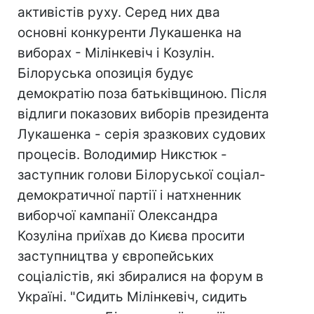
активістів руху. Серед них два
основні конкуренти Лукашенка на
виборах - Мілінкевіч і Козулін.
Білоруська опозиція будує
демократію поза батьківщиною. Після
відлиги показових виборів президента
Лукашенка - серія зразкових судових
процесів. Володимир Никстюк -
заступник голови Білоруської соціал-
демократичної партії і натхненник
виборчої кампанії Олександра
Козуліна приїхав до Києва просити
заступництва у європейських
соціалістів, які збиралися на форум в
Україні. "Сидить Мілінкевіч, сидить