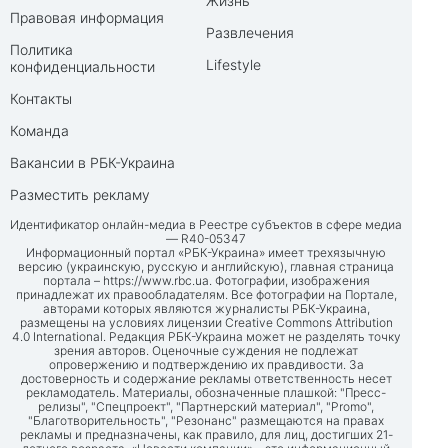
Жизнь
Правовая информация
Развлечения
Политика
Lifestyle
конфиденциальности
Контакты
Команда
Вакансии в РБК-Украина
Разместить рекламу
Идентификатор онлайн-медиа в Реестре субъектов в сфере медиа
— R40-05347
Информационный портал «РБК-Украина» имеет трехязычную
версию (украинскую, русскую и английскую), главная страница
портала –
https://www.rbc.ua
. Фотографии, изображения
принадлежат их правообладателям. Все фотографии на Портале,
авторами которых являются журналисты РБК-Украина,
размещены на условиях лицензии Creative Commons Attribution
4.0 International. Редакция РБК-Украина может не разделять точку
зрения авторов. Оценочные суждения не подлежат
опровержению и подтверждению их правдивости. За
достоверность и содержание рекламы ответственность несет
рекламодатель. Материалы, обозначенные плашкой: "Пресс-
релизы", "Спецпроект", "Партнерский материал", "Promo",
"Благотворительность", "Резонанс" размещаются на правах
рекламы и предназначены, как правило, для лиц, достигших 21-