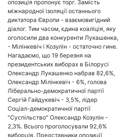
опозиція пропонує торг. Замість
міжнародної ізоляції останнього
диктатора Європи - взаємовигідний
діалог. Тим часом, єдина коаліція, яку
оголосили два конкуренти Лукашенка,
- Мілінкевіч і Козулін - остаточно гине.
Нагадаємо, що 19 березня на
президентських виборах в Білорусі
Олександр Лукашенко набрав 82,6%,
Олександр Мілінкевіч - 6%, голова
Ліберально-демократичної партії
Сергій Гайдукевіч - 3,5%, лідер
Соціал-демократичної партії
"Суспільство" Олександр Козулін -
2,3%. Всього проголосували 92,6%
виборців. Представники опозиції