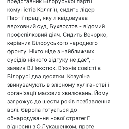
представник Білоруської партії
комуністів Колягін, сидить лідер
Партії праці, яку ліквідовував
верховний суд, Бухвостов - відомий
профспілковий діяч. Сидить Вечорко,
керівник Білоруського народного
фронту. Ніхто ніде з найближчих
сусідів ніякого відгуку не дає", -
заявив В.Никстюк. В'язнів совісті в
Білорусі два десятки. Козуліна
звинувачують в злісному хуліганстві і
організації масових хвилювань. Йому
загрожує до шести років позбавлення
волі. Європа готується до
обнародування нової стратегії
відносин з О.Лукашенком, проте