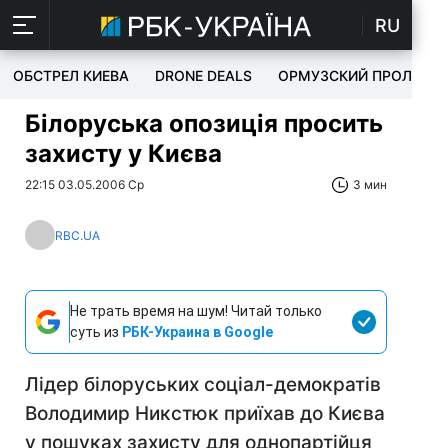
RU
ОБСТРЕЛ КИЕВА
DRONE DEALS
ОРМУЗСКИЙ ПРОЛИВ
Білоруська опозиція просить
захисту у Києва
22:15 03.05.2006 Ср
3 мин
RBC.UA
Не трать время на шум! Читай только
суть из
РБК-Украина в Google
Лідер білоруських соціал-демократів
Володимир Никстюк приїхав до Києва
у пошуках захисту для однопартійця