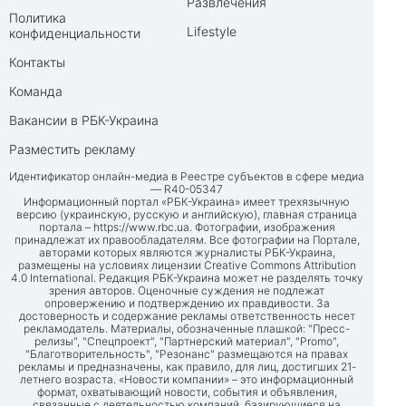
Развлечения
Политика
Lifestyle
конфиденциальности
Контакты
Команда
Вакансии в РБК-Украина
Разместить рекламу
Идентификатор онлайн-медиа в Реестре субъектов в сфере медиа
— R40-05347
Информационный портал «РБК-Украина» имеет трехязычную
версию (украинскую, русскую и английскую), главная страница
портала –
https://www.rbc.ua
. Фотографии, изображения
принадлежат их правообладателям. Все фотографии на Портале,
авторами которых являются журналисты РБК-Украина,
размещены на условиях лицензии Creative Commons Attribution
4.0 International. Редакция РБК-Украина может не разделять точку
зрения авторов. Оценочные суждения не подлежат
опровержению и подтверждению их правдивости. За
достоверность и содержание рекламы ответственность несет
рекламодатель. Материалы, обозначенные плашкой: "Пресс-
релизы", "Спецпроект", "Партнерский материал", "Promo",
"Благотворительность", "Резонанс" размещаются на правах
рекламы и предназначены, как правило, для лиц, достигших 21-
летнего возраста. «Новости компании» – это информационный
формат, охватывающий новости, события и объявления,
связанные с деятельностью компаний, базирующиеся на