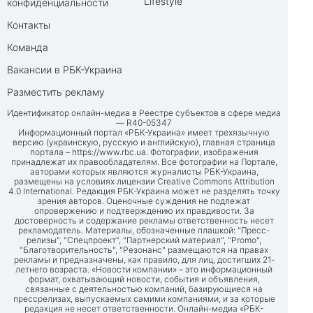
Lifestyle
конфиденциальности
Контакты
Команда
Вакансии в РБК-Украина
Разместить рекламу
Идентификатор онлайн-медиа в Реестре субъектов в сфере медиа
— R40-05347
Информационный портал «РБК-Украина» имеет трехязычную
версию (украинскую, русскую и английскую), главная страница
портала –
https://www.rbc.ua
. Фотографии, изображения
принадлежат их правообладателям. Все фотографии на Портале,
авторами которых являются журналисты РБК-Украина,
размещены на условиях лицензии Creative Commons Attribution
4.0 International. Редакция РБК-Украина может не разделять точку
зрения авторов. Оценочные суждения не подлежат
опровержению и подтверждению их правдивости. За
достоверность и содержание рекламы ответственность несет
рекламодатель. Материалы, обозначенные плашкой: "Пресс-
релизы", "Спецпроект", "Партнерский материал", "Promo",
"Благотворительность", "Резонанс" размещаются на правах
рекламы и предназначены, как правило, для лиц, достигших 21-
летнего возраста. «Новости компании» – это информационный
формат, охватывающий новости, события и объявления,
связанные с деятельностью компаний, базирующиеся на
прессрелизах, выпускаемых самими компаниями, и за которые
редакция не несет ответственности. Онлайн-медиа «РБК-