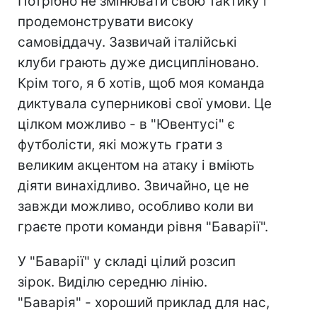
Потрібно не змінювати свою тактику і
продемонструвати високу
самовіддачу. Зазвичай італійські
клуби грають дуже дисципліновано.
Крім того, я б хотів, щоб моя команда
диктувала суперникові свої умови. Це
цілком можливо - в "Ювентусі" є
футболісти, які можуть грати з
великим акцентом на атаку і вміють
діяти винахідливо. Звичайно, це не
завжди можливо, особливо коли ви
граєте проти команди рівня "Баварії".
У "Баварії" у складі цілий розсип
зiрок. Виділю середню лінію.
"Баварія" - хороший приклад для нас,