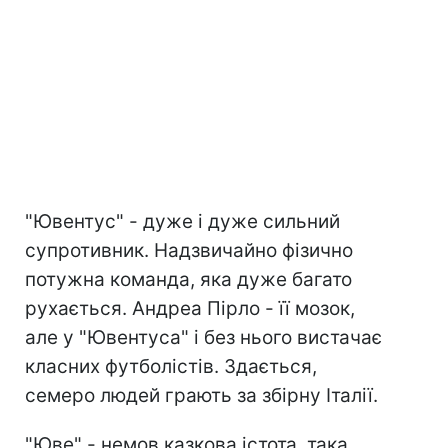
"Ювентус" - дуже і дуже сильний
супротивник. Надзвичайно фізично
потужна команда, яка дуже багато
рухається. Андреа Пірло - її мозок,
але у "Ювентуса" і без нього вистачає
класних футболістів. Здається,
семеро людей грають за збірну Італії.
"Юве" - немов казкова істота, така