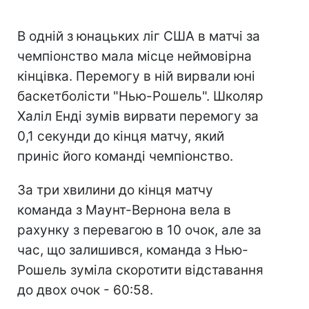
В одній з юнацьких ліг США в матчі за
чемпіонство мала місце неймовірна
кінцівка. Перемогу в ній вирвали юні
баскетболісти "Нью-Рошель". Школяр
Халіл Енді зумів вирвати перемогу за
0,1 секунди до кінця матчу, який
приніс його команді чемпіонство.
За три хвилини до кінця матчу
команда з Маунт-Вернона вела в
рахунку з перевагою в 10 очок, але за
час, що залишився, команда з Нью-
Рошель зуміла скоротити відставання
до двох очок - 60:58.