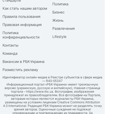
стандарты
Политика
Как стать нашим автором
Бизнес
Правила пользования
Жизнь
Правовая информация
Развлечения
Политика
Lifestyle
конфиденциальности
Контакты
Команда
Вакансии в РБК-Украина
Разместить рекламу
Идентификатор онлайн-медиа в Реестре субъектов в сфере медиа
— R40-05347
Информационный портал «РБК-Украина» имеет трехязычную
версию (украинскую, русскую и английскую), главная страница
портала –
https://www.rbc.ua
. Фотографии, изображения
принадлежат их правообладателям. Все фотографии на Портале,
авторами которых являются журналисты РБК-Украина,
размещены на условиях лицензии Creative Commons Attribution
4.0 International. Редакция РБК-Украина может не разделять точку
зрения авторов. Оценочные суждения не подлежат
опровержению и подтверждению их правдивости. За