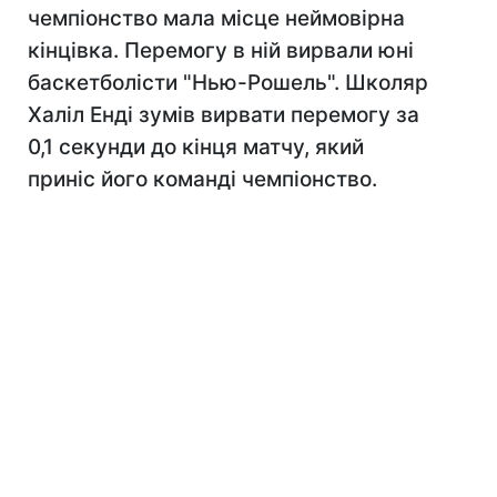
чемпіонство мала місце неймовірна
кінцівка. Перемогу в ній вирвали юні
баскетболісти "Нью-Рошель". Школяр
Халіл Енді зумів вирвати перемогу за
0,1 секунди до кінця матчу, який
приніс його команді чемпіонство.