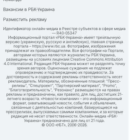
Вакансии в РБК-Украина
Разместить рекламу
Идентификатор онлайн-медиа в Реестре субъектов в сфере медиа
— R40-05347
Информационный портал «РБК-Украина» имеет трехязычную
версию (украинскую, русскую и английскую), главная страница
портала –
https://www.rbc.ua
. Фотографии, изображения
принадлежат их правообладателям. Все фотографии на Портале,
авторами которых являются журналисты РБК-Украина,
размещены на условиях лицензии Creative Commons Attribution
4.0 International. Редакция РБК-Украина может не разделять точку
зрения авторов. Оценочные суждения не подлежат
опровержению и подтверждению их правдивости. За
достоверность и содержание рекламы ответственность несет
рекламодатель. Материалы, обозначенные плашкой: "Пресс-
релизы", "Спецпроект", "Партнерский материал", "Promo",
"Благотворительность", "Резонанс" размещаются на правах
рекламы и предназначены, как правило, для лиц, достигших 21-
летнего возраста. «Новости компании» – это информационный
формат, охватывающий новости, события и объявления,
связанные с деятельностью компаний, базирующиеся на
прессрелизах, выпускаемых самими компаниями, и за которые
редакция не несет ответственности. Онлайн-медиа «РБК-
Украина» предназначено для лиц от 21 года.
© ООО «УБТ», 2006-2026.