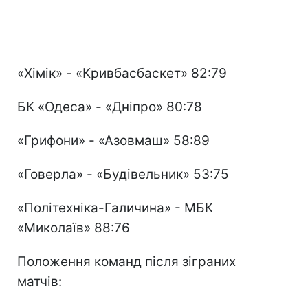
«Хімік» - «Кривбасбаскет» 82:79
БК «Одеса» - «Дніпро» 80:78
«Грифони» - «Азовмаш» 58:89
«Говерла» - «Будівельник» 53:75
«Політехніка-Галичина» - МБК
«Миколаїв» 88:76
Положення команд після зіграних
матчів: