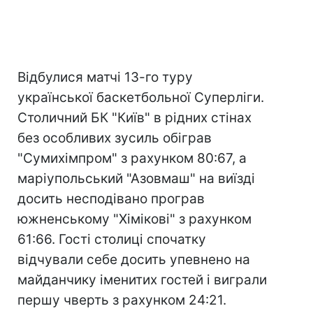
Відбулися матчі 13-го туру
української баскетбольної Суперліги.
Столичний БК "Київ" в рідних стінах
без особливих зусиль обіграв
"Сумихімпром" з рахунком 80:67, а
маріупольський "Азовмаш" на виїзді
досить несподівано програв
южненському "Хімікові" з рахунком
61:66. Гості столиці спочатку
відчували себе досить упевнено на
майданчику іменитих гостей і виграли
першу чверть з рахунком 24:21.