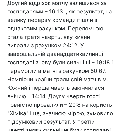
Другий відрізок матчу залишився за
господарями – 16:13 і, як результат, на
велику перерву команди пішли з
однаковим рахунком. Переломною
стала третя чверть, яку кияни
виграли з рахунком 24:12. У
завершальній дванадцатихвилинці
господарі знову були сильніші – 19:18 і
перемогли в матчі з рахунком 80:67.
Чемпіони країни грали свій матч в м.
Южний і перша чверть закінчилася
внічию – 14:14. Другу чверть гості
повністю провалили – 20:8 на користь
"Хіміка" і це, значною мірою, зумовило
підсумковий результат. У третій
чверті знову сильніше були господарі