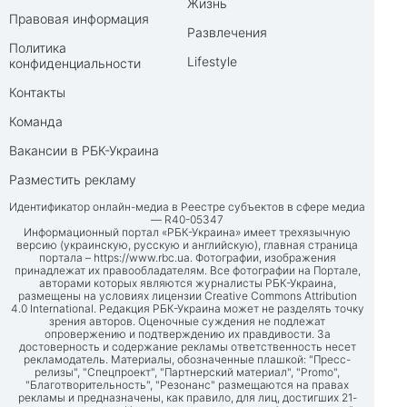
Жизнь
Правовая информация
Развлечения
Политика
Lifestyle
конфиденциальности
Контакты
Команда
Вакансии в РБК-Украина
Разместить рекламу
Идентификатор онлайн-медиа в Реестре субъектов в сфере медиа
— R40-05347
Информационный портал «РБК-Украина» имеет трехязычную
версию (украинскую, русскую и английскую), главная страница
портала –
https://www.rbc.ua
. Фотографии, изображения
принадлежат их правообладателям. Все фотографии на Портале,
авторами которых являются журналисты РБК-Украина,
размещены на условиях лицензии Creative Commons Attribution
4.0 International. Редакция РБК-Украина может не разделять точку
зрения авторов. Оценочные суждения не подлежат
опровержению и подтверждению их правдивости. За
достоверность и содержание рекламы ответственность несет
рекламодатель. Материалы, обозначенные плашкой: "Пресс-
релизы", "Спецпроект", "Партнерский материал", "Promo",
"Благотворительность", "Резонанс" размещаются на правах
рекламы и предназначены, как правило, для лиц, достигших 21-