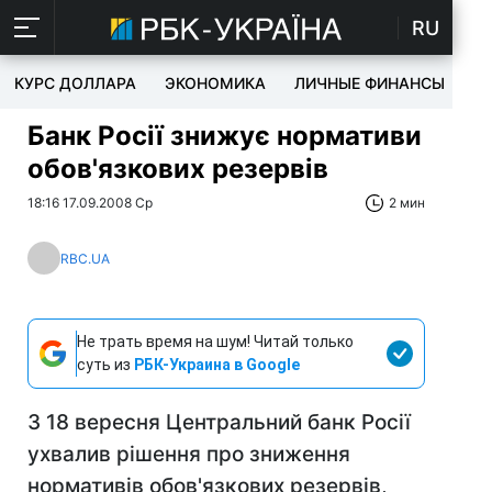
RU
КУРС ДОЛЛАРА
ЭКОНОМИКА
ЛИЧНЫЕ ФИНАНСЫ
T
Банк Росії знижує нормативи
обов'язкових резервів
18:16 17.09.2008 Ср
2 мин
RBC.UA
Не трать время на шум! Читай только
суть из
РБК-Украина в Google
З 18 вересня Центральний банк Росії
ухвалив рішення про зниження
нормативів обов'язкових резервів,