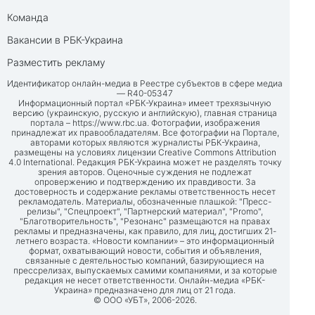
Команда
Вакансии в РБК-Украина
Разместить рекламу
Идентификатор онлайн-медиа в Реестре субъектов в сфере медиа
— R40-05347
Информационный портал «РБК-Украина» имеет трехязычную
версию (украинскую, русскую и английскую), главная страница
портала –
https://www.rbc.ua
. Фотографии, изображения
принадлежат их правообладателям. Все фотографии на Портале,
авторами которых являются журналисты РБК-Украина,
размещены на условиях лицензии Creative Commons Attribution
4.0 International. Редакция РБК-Украина может не разделять точку
зрения авторов. Оценочные суждения не подлежат
опровержению и подтверждению их правдивости. За
достоверность и содержание рекламы ответственность несет
рекламодатель. Материалы, обозначенные плашкой: "Пресс-
релизы", "Спецпроект", "Партнерский материал", "Promo",
"Благотворительность", "Резонанс" размещаются на правах
рекламы и предназначены, как правило, для лиц, достигших 21-
летнего возраста. «Новости компании» – это информационный
формат, охватывающий новости, события и объявления,
связанные с деятельностью компаний, базирующиеся на
прессрелизах, выпускаемых самими компаниями, и за которые
редакция не несет ответственности. Онлайн-медиа «РБК-
Украина» предназначено для лиц от 21 года.
© ООО «УБТ», 2006-2026.