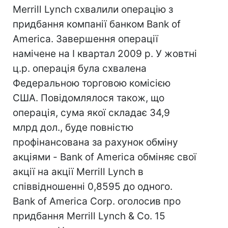
Merrill Lynch схвалили операцію з
придбання компанії банком Bank of
America. Завершення операції
намічене на I квартал 2009 р. У жовтні
ц.р. операція була схвалена
Федеральною торговою комісією
США. Повідомлялося також, що
операція, сума якої складає 34,9
млрд дол., буде повністю
профінансована за рахунок обміну
акціями - Bank of America обміняє свої
акції на акції Merrill Lynch в
співвідношенні 0,8595 до одного.
Bank of America Corp. оголосив про
придбання Merrill Lynch & Co. 15