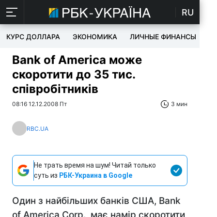
RU
КУРС ДОЛЛАРА
ЭКОНОМИКА
ЛИЧНЫЕ ФИНАНСЫ
T
Bank of America може
скоротити до 35 тис.
співробітників
08:16 12.12.2008 Пт
3 мин
RBC.UA
Не трать время на шум! Читай только
суть из
РБК-Украина в Google
Один з найбільших банків США, Bank
of America Corp., має намір скоротити