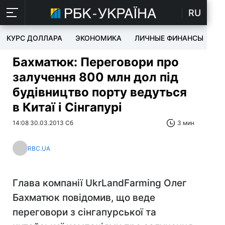
RU
КУРС ДОЛЛАРА
ЭКОНОМИКА
ЛИЧНЫЕ ФИНАНСЫ
T
Бахматюк: Переговори про
залучення 800 млн дол під
будівництво порту ведуться
в Китаї і Сінгапурі
14:08 30.03.2013 Сб
3 мин
RBC.UA
Глава компанії UkrLandFarming Олег
Бахматюк повідомив, що веде
переговори з сінгапурської та