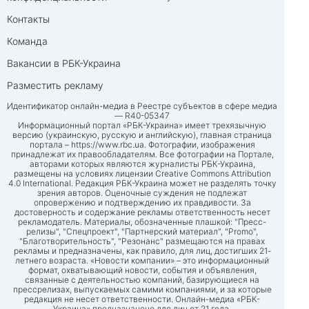
Контакты
Команда
Вакансии в РБК-Украина
Разместить рекламу
Идентификатор онлайн-медиа в Реестре субъектов в сфере медиа
— R40-05347
Информационный портал «РБК-Украина» имеет трехязычную
версию (украинскую, русскую и английскую), главная страница
портала –
https://www.rbc.ua
. Фотографии, изображения
принадлежат их правообладателям. Все фотографии на Портале,
авторами которых являются журналисты РБК-Украина,
размещены на условиях лицензии Creative Commons Attribution
4.0 International. Редакция РБК-Украина может не разделять точку
зрения авторов. Оценочные суждения не подлежат
опровержению и подтверждению их правдивости. За
достоверность и содержание рекламы ответственность несет
рекламодатель. Материалы, обозначенные плашкой: "Пресс-
релизы", "Спецпроект", "Партнерский материал", "Promo",
"Благотворительность", "Резонанс" размещаются на правах
рекламы и предназначены, как правило, для лиц, достигших 21-
летнего возраста. «Новости компании» – это информационный
формат, охватывающий новости, события и объявления,
связанные с деятельностью компаний, базирующиеся на
прессрелизах, выпускаемых самими компаниями, и за которые
редакция не несет ответственности. Онлайн-медиа «РБК-
Украина» предназначено для лиц от 21 года.