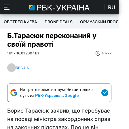
RU
ОБСТРЕЛ КИЕВА
DRONE DEALS
ОРМУЗСКИЙ ПРОЛИВ
Б.Тарасюк переконаний у
своїй правоті
16:17 16.01.2007 Вт
4 мин
RBC.UA
Не трать время на шум! Читай только
суть из
РБК-Украина в Google
Борис Тарасюк заявив, що перебуває
на посаді міністра закордонних справ
на законних підставах. Про це він