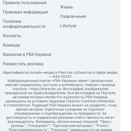
Правила пользования
Жизнь
Правовая информация
Развлечения
Политика
Lifestyle
конфиденциальности
Контакты
Команда
Вакансии в РБК-Украина
Разместить рекламу
Идентификатор онлайн-медиа в Реестре субъектов в сфере медиа
— R40-05347
Информационный портал «РБК-Украина» имеет трехязычную
версию (украинскую, русскую и английскую), главная страница
портала –
https://www.rbc.ua
. Фотографии, изображения
принадлежат их правообладателям. Все фотографии на Портале,
авторами которых являются журналисты РБК-Украина,
размещены на условиях лицензии Creative Commons Attribution
4.0 International. Редакция РБК-Украина может не разделять точку
зрения авторов. Оценочные суждения не подлежат
опровержению и подтверждению их правдивости. За
достоверность и содержание рекламы ответственность несет
рекламодатель. Материалы, обозначенные плашкой: "Пресс-
релизы", "Спецпроект", "Партнерский материал", "Promo",
"Благотворительность", "Резонанс" размещаются на правах