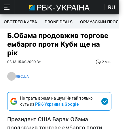
RU
ОБСТРЕЛ КИЕВА
DRONE DEALS
ОРМУЗСКИЙ ПРОЛИВ
Б.Обама продовжив торгове
ембарго проти Куби ще на
рік
08:13 15.09.2009 Вт
2 мин
RBC.UA
Не трать время на шум! Читай только
суть из
РБК-Украина в Google
Президент США Барак Обама
продовжив торгове ембарго проти