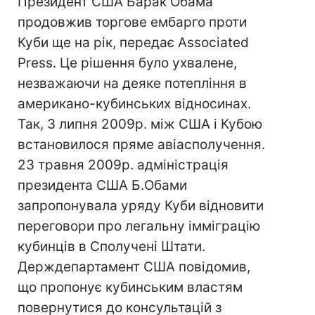
Президент США Барак Обама
продовжив торгове ембарго проти
Куби ще на рік, передає Associated
Press. Це рішення було ухвалене,
незважаючи на деяке потепління в
американо-кубинських відносинах.
Так, 3 липня 2009р. між США і Кубою
встановилося пряме авіасполучення.
23 травня 2009р. адміністрація
президента США Б.Обами
запропонувала уряду Куби відновити
переговори про легальну імміграцію
кубинців в Сполучені Штати.
Держдепартамент США повідомив,
що пропонує кубинським властям
повернутися до консультацій з