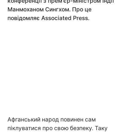
конференції з прем'єр-міністром Індії
Манмоханом Сингхом. Про це
повідомляє Associated Press.
Афганський народ повинен сам
піклуватися про свою безпеку. Таку