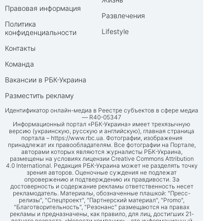
Правовая информация
Развлечения
Политика
Lifestyle
конфиденциальности
Контакты
Команда
Вакансии в РБК-Украина
Разместить рекламу
Идентификатор онлайн-медиа в Реестре субъектов в сфере медиа
— R40-05347
Информационный портал «РБК-Украина» имеет трехязычную
версию (украинскую, русскую и английскую), главная страница
портала –
https://www.rbc.ua
. Фотографии, изображения
принадлежат их правообладателям. Все фотографии на Портале,
авторами которых являются журналисты РБК-Украина,
размещены на условиях лицензии Creative Commons Attribution
4.0 International. Редакция РБК-Украина может не разделять точку
зрения авторов. Оценочные суждения не подлежат
опровержению и подтверждению их правдивости. За
достоверность и содержание рекламы ответственность несет
рекламодатель. Материалы, обозначенные плашкой: "Пресс-
релизы", "Спецпроект", "Партнерский материал", "Promo",
"Благотворительность", "Резонанс" размещаются на правах
рекламы и предназначены, как правило, для лиц, достигших 21-
летнего возраста. «Новости компании» – это информационный