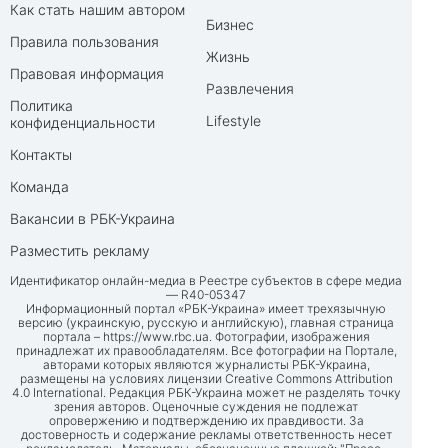
Как стать нашим автором
Бизнес
Правила пользования
Жизнь
Правовая информация
Развлечения
Политика
Lifestyle
конфиденциальности
Контакты
Команда
Вакансии в РБК-Украина
Разместить рекламу
Идентификатор онлайн-медиа в Реестре субъектов в сфере медиа
— R40-05347
Информационный портал «РБК-Украина» имеет трехязычную
версию (украинскую, русскую и английскую), главная страница
портала –
https://www.rbc.ua
. Фотографии, изображения
принадлежат их правообладателям. Все фотографии на Портале,
авторами которых являются журналисты РБК-Украина,
размещены на условиях лицензии Creative Commons Attribution
4.0 International. Редакция РБК-Украина может не разделять точку
зрения авторов. Оценочные суждения не подлежат
опровержению и подтверждению их правдивости. За
достоверность и содержание рекламы ответственность несет