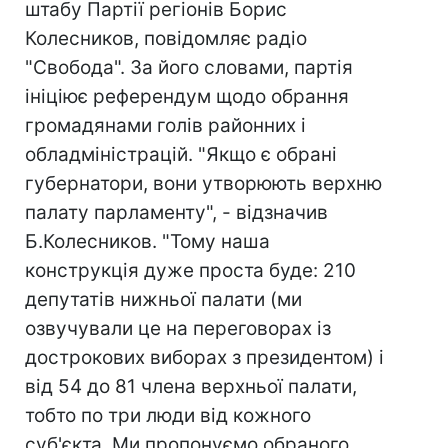
штабу Партії регіонів Борис
Колесников, повідомляє радіо
"Свобода". За його словами, партія
ініціює референдум щодо обрання
громадянами голів районних і
обладміністрацій. "Якщо є обрані
губернатори, вони утворюють верхню
палату парламенту", - відзначив
Б.Колесников. "Тому наша
конструкція дуже проста буде: 210
депутатів нижньої палати (ми
озвучували це на переговорах із
дострокових виборах з президентом) і
від 54 до 81 члена верхньої палати,
тобто по три люди від кожного
суб'єкта. Ми пропонуємо обраного