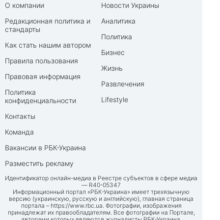
О компании
Новости Украины
Редакционная политика и
Аналитика
стандарты
Политика
Как стать нашим автором
Бизнес
Правила пользования
Жизнь
Правовая информация
Развлечения
Политика
Lifestyle
конфиденциальности
Контакты
Команда
Вакансии в РБК-Украина
Разместить рекламу
Идентификатор онлайн-медиа в Реестре субъектов в сфере медиа
— R40-05347
Информационный портал «РБК-Украина» имеет трехязычную
версию (украинскую, русскую и английскую), главная страница
портала –
https://www.rbc.ua
. Фотографии, изображения
принадлежат их правообладателям. Все фотографии на Портале,
авторами которых являются журналисты РБК-Украина,