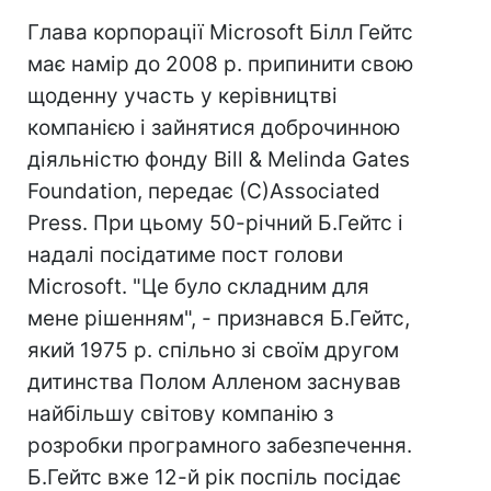
Глава корпорації Microsoft Білл Гейтс
має намір до 2008 р. припинити свою
щоденну участь у керівництві
компанією і зайнятися доброчинною
діяльністю фонду Bill & Melinda Gates
Foundation, передає (С)Associated
Press. При цьому 50-річний Б.Гейтс і
надалі посідатиме пост голови
Microsoft. "Це було складним для
мене рішенням", - признався Б.Гейтс,
який 1975 р. спільно зі своїм другом
дитинства Полом Алленом заснував
найбільшу світову компанію з
розробки програмного забезпечення.
Б.Гейтс вже 12-й рік поспіль посідає