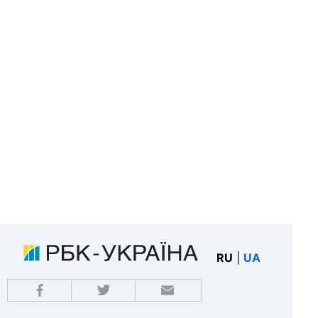
RU
|
UA