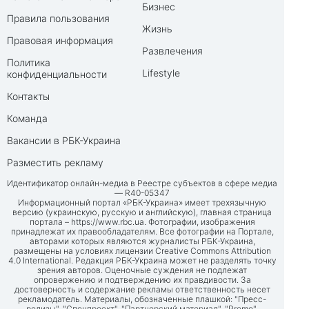
Бизнес
Правила пользования
Жизнь
Правовая информация
Развлечения
Политика
Lifestyle
конфиденциальности
Контакты
Команда
Вакансии в РБК-Украина
Разместить рекламу
Идентификатор онлайн-медиа в Реестре субъектов в сфере медиа
— R40-05347
Информационный портал «РБК-Украина» имеет трехязычную
версию (украинскую, русскую и английскую), главная страница
портала –
https://www.rbc.ua
. Фотографии, изображения
принадлежат их правообладателям. Все фотографии на Портале,
авторами которых являются журналисты РБК-Украина,
размещены на условиях лицензии Creative Commons Attribution
4.0 International. Редакция РБК-Украина может не разделять точку
зрения авторов. Оценочные суждения не подлежат
опровержению и подтверждению их правдивости. За
достоверность и содержание рекламы ответственность несет
рекламодатель. Материалы, обозначенные плашкой: "Пресс-
релизы", "Спецпроект", "Партнерский материал", "Promo",