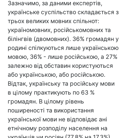
Зазначимо, за даними експертів,
українське суспільство складається з
трьох великих мовних спільнот:
україномовних, російськомовних та
білінгвів (двомовних). 36% громадян у
родині спілкуються лише українською
мовою, 36% - лише російською, а 27%
залежно від обставин користуються
або українською, або російською.
Відтак, українську та російську мови
в цілому практикують по 63 %
громадян. В цілому рівень
поширеності та використання
української мови не відповідає ані
етнічному розподілу населення на
українців чи росіян (77,8% на 17,3%),