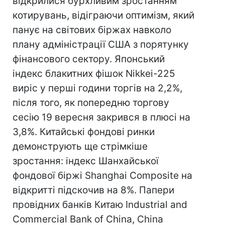
відкрилися бурхливим зростанням
котирувань, відіграючи оптимізм, який
панує на світових біржах навколо
плану адміністрації США з порятунку
фінансового сектору. Японський
індекс блакитних фішок Nikkei-225
виріс у перші години торгів на 2,2%,
після того, як попередню торгову
сесію 19 вересня закрився в плюсі на
3,8%. Китайські фондові ринки
демонструють ще стрімкіше
зростання: індекс Шанхайської
фондової біржі Shanghai Composite на
відкритті підскочив на 8%. Папери
провідних банків Китаю Industrial and
Commercial Bank of China, China