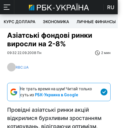
RU
КУРС ДОЛЛАРА
ЭКОНОМИКА
ЛИЧНЫЕ ФИНАНСЫ
T
Азіатські фондові ринки
виросли на 2-8%
09:32 22.09.2008 Пн
2 мин
RBC.UA
Не трать время на шум! Читай только
суть из
РБК-Украина в Google
Провідні азіатські ринки акцій
відкрилися бурхливим зростанням
котирувань, відіграючи оптимізм,