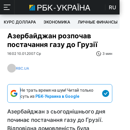
RU
КУРС ДОЛЛАРА
ЭКОНОМИКА
ЛИЧНЫЕ ФИНАНСЫ
T
Азербайджан розпочав
постачання газу до Грузії
16:02 10.01.2007 Ср
3 мин
RBC.UA
Не трать время на шум! Читай только
суть из
РБК-Украина в Google
Азербайджан з сьогоднішнього дня
починає постачання газу до Грузії.
Відповідна домовленість була