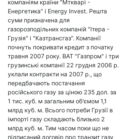
компаніям країни "Мткварі -
Енергетика" і Energy Invest. Решта
суми призначена для
газорозподільних компаній "Ітера -
Грузія" і "Казтрансгаз". Компанії
почнуть покривати кредит з початку
травня 2007 року. ВАТ "Газпром" і три
грузинські компанії 22 грудня 2006 р.
уклали контракти на 2007 р., що
передбачають постачання
російського газу за ціною 235 дол. за
1 тис. куб. м загальним об'ємом 1,1
млрд куб. м. Всього потреби Грузії в
імпорті газу складають близько 2
млрд куб. м. Тим часом поки що не
підписаний договір про транзит газу