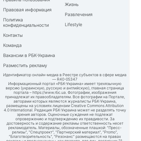
Жизнь
Правовая информация
Развлечения
Политика
Lifestyle
конфиденциальности
Контакты
Команда
Вакансии в РБК-Украина
Разместить рекламу
Идентификатор онлайн-медиа в Реестре субъектов в сфере медиа
— R40-05347
Информационный портал «РБК-Украина» имеет трехязычную
версию (украинскую, русскую и английскую), главная страница
портала –
https://www.rbc.ua
. Фотографии, изображения
принадлежат их правообладателям. Все фотографии на Портале,
авторами которых являются журналисты РБК-Украина,
размещены на условиях лицензии Creative Commons Attribution
4.0 International. Редакция РБК-Украина может не разделять точку
зрения авторов. Оценочные суждения не подлежат
опровержению и подтверждению их правдивости. За
достоверность и содержание рекламы ответственность несет
рекламодатель. Материалы, обозначенные плашкой: "Пресс-
релизы", "Спецпроект", "Партнерский материал", "Promo",
"Благотворительность", "Резонанс" размещаются на правах
рекламы и предназначены, как правило, для лиц, достигших 21-