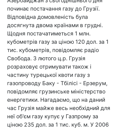
Азербайджан з сьогоднішнього дня
починає постачання газу до Грузії.
Відповідна домовленість була
досягнута двома країнами в грудні.
Щодня постачатиметься 1 млн.
кубометрів газу за ціною 120 дол. за 1
тис. кубометрів, повідомляє радіо
Свобода. З лютого ц.р. Грузія
розраховує отримувати також і
частину турецької квоти газу з
газопроводу Баку - Тбілісі - Ерзерум,
повідомляє грузинське міністерство
енергетики. Нагадаємо, що на даний
час Грузія майже весь необхідний для
неї об'єм газу купує у Газпрому за
ціною 235 дол. за 1 тис. куб. м. У 2006