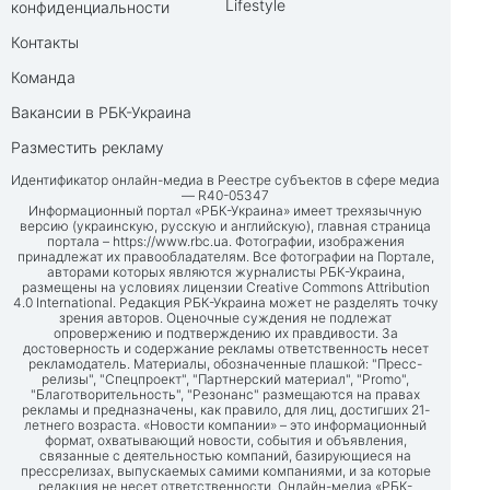
Lifestyle
конфиденциальности
Контакты
Команда
Вакансии в РБК-Украина
Разместить рекламу
Идентификатор онлайн-медиа в Реестре субъектов в сфере медиа
— R40-05347
Информационный портал «РБК-Украина» имеет трехязычную
версию (украинскую, русскую и английскую), главная страница
портала –
https://www.rbc.ua
. Фотографии, изображения
принадлежат их правообладателям. Все фотографии на Портале,
авторами которых являются журналисты РБК-Украина,
размещены на условиях лицензии Creative Commons Attribution
4.0 International. Редакция РБК-Украина может не разделять точку
зрения авторов. Оценочные суждения не подлежат
опровержению и подтверждению их правдивости. За
достоверность и содержание рекламы ответственность несет
рекламодатель. Материалы, обозначенные плашкой: "Пресс-
релизы", "Спецпроект", "Партнерский материал", "Promo",
"Благотворительность", "Резонанс" размещаются на правах
рекламы и предназначены, как правило, для лиц, достигших 21-
летнего возраста. «Новости компании» – это информационный
формат, охватывающий новости, события и объявления,
связанные с деятельностью компаний, базирующиеся на
прессрелизах, выпускаемых самими компаниями, и за которые
редакция не несет ответственности. Онлайн-медиа «РБК-