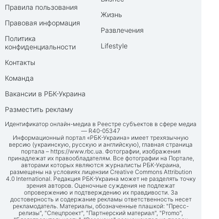
Правила пользования
Жизнь
Правовая информация
Развлечения
Политика
Lifestyle
конфиденциальности
Контакты
Команда
Вакансии в РБК-Украина
Разместить рекламу
Идентификатор онлайн-медиа в Реестре субъектов в сфере медиа
— R40-05347
Информационный портал «РБК-Украина» имеет трехязычную
версию (украинскую, русскую и английскую), главная страница
портала –
https://www.rbc.ua
. Фотографии, изображения
принадлежат их правообладателям. Все фотографии на Портале,
авторами которых являются журналисты РБК-Украина,
размещены на условиях лицензии Creative Commons Attribution
4.0 International. Редакция РБК-Украина может не разделять точку
зрения авторов. Оценочные суждения не подлежат
опровержению и подтверждению их правдивости. За
достоверность и содержание рекламы ответственность несет
рекламодатель. Материалы, обозначенные плашкой: "Пресс-
релизы", "Спецпроект", "Партнерский материал", "Promo",