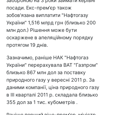
забороною на 3 роки займати керівні
посади. Екс-прем'єр також
зобов'язана виплатити "Нафтогазу
України" 1,516 млрд грн (близько 200
млн дол.) Рішення може бути
оскаржене в апеляційному порядку
протягом 19 днів.
Зазначимо, раніше НАК "Нафтогаз
України" перерахувала ВАТ "Газпром"
близько 867 млн ​​дол за поставку
природного газу у вересні 2011 р. За
даними компанії, ціна природного газу
в ІІІ кварталі 2011 р. складала близько
355 дол за 1 тис. кубометрів .
Раніше перший віце-прем'єр, міністр