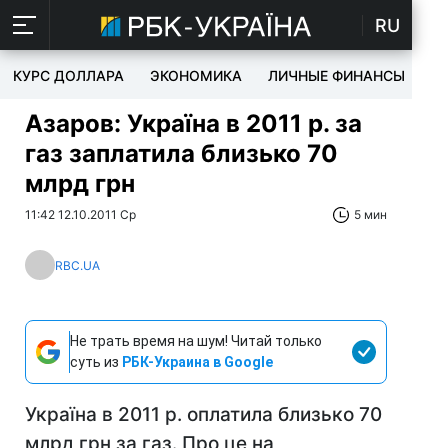
RU
КУРС ДОЛЛАРА
ЭКОНОМИКА
ЛИЧНЫЕ ФИНАНСЫ
T
Азаров: Україна в 2011 р. за
газ заплатила близько 70
млрд грн
11:42 12.10.2011 Ср
5 мин
RBC.UA
Не трать время на шум! Читай только
суть из
РБК-Украина в Google
Україна в 2011 р. оплатила близько 70
млрд грн за газ. Про це на