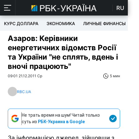
RU
КУРС ДОЛЛАРА
ЭКОНОМИКА
ЛИЧНЫЕ ФИНАНСЫ
T
Азаров: Керівники
енергетичних відомств Росії
та України "не сплять, вдень і
вночі працюють"
09:01 21.12.2011 Ср
5 мин
RBC.UA
Не трать время на шум! Читай только
суть из
РБК-Украина в Google
За інформацією джерел, зійшовши з