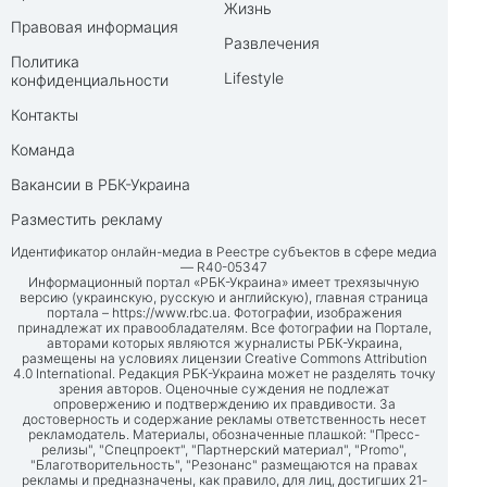
Жизнь
Правовая информация
Развлечения
Политика
Lifestyle
конфиденциальности
Контакты
Команда
Вакансии в РБК-Украина
Разместить рекламу
Идентификатор онлайн-медиа в Реестре субъектов в сфере медиа
— R40-05347
Информационный портал «РБК-Украина» имеет трехязычную
версию (украинскую, русскую и английскую), главная страница
портала –
https://www.rbc.ua
. Фотографии, изображения
принадлежат их правообладателям. Все фотографии на Портале,
авторами которых являются журналисты РБК-Украина,
размещены на условиях лицензии Creative Commons Attribution
4.0 International. Редакция РБК-Украина может не разделять точку
зрения авторов. Оценочные суждения не подлежат
опровержению и подтверждению их правдивости. За
достоверность и содержание рекламы ответственность несет
рекламодатель. Материалы, обозначенные плашкой: "Пресс-
релизы", "Спецпроект", "Партнерский материал", "Promo",
"Благотворительность", "Резонанс" размещаются на правах
рекламы и предназначены, как правило, для лиц, достигших 21-