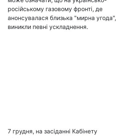
може означати, що на українсько-
російському газовому фронті, де
анонсувалася близька "мирна угода",
виникли певні ускладнення.
7 грудня, на засіданні Кабінету