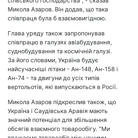
сільського господарства", - сказав
Микола Азаров. Він додав, що така
співпраця була б взаємовигідною.
Глава уряду також запропонував
співпрацю в галузях авіабудування,
суднобудування та космічній галузі.
За його словами, Україна будує
найсучасніші літаки - Ан-148, Ан-158 і
Ан-74 - та двигуни до усіх типів
вертольотів, які випускаються в Росії.
Микола Азаров підкреслив також, що
Україна і Саудівська Аравія мають
значний потенціал для збільшення
обсягів взаємного товарообігу. "Ми
вважаємо товарообіг між нашими