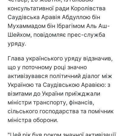
консультативної ради Королівства
Саудівська Аравія Абдуллою бін
Мухаммадом бін Ібрагімом Аль Аш-
Шейхом, повідомляє прес-служба
уряду.
Глава українського уряду відзначив,
що у поточному році значно
активізувався політичний діалог між
Україною та Саудівською Аравією: з
візитами до України приїжджали
міністри транспорту, фінансів,
сільського господарства та помічник
міністра оборони.
"Цей рік був роком значної активізації