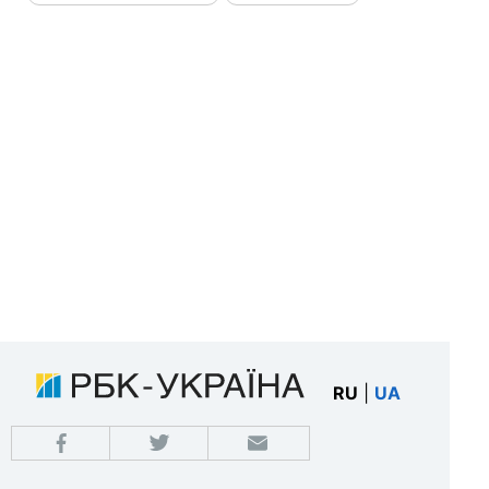
RU
|
UA