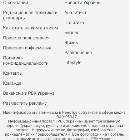
О компании
Новости Украины
Редакционная политика и
Аналитика
стандарты
Политика
Как стать нашим автором
Бизнес
Правила пользования
Жизнь
Правовая информация
Развлечения
Политика
Lifestyle
конфиденциальности
Контакты
Команда
Вакансии в РБК-Украина
Разместить рекламу
Идентификатор онлайн-медиа в Реестре субъектов в сфере медиа
— R40-05347
Информационный портал «РБК-Украина» имеет трехязычную
версию (украинскую, русскую и английскую), главная страница
портала –
https://www.rbc.ua
. Фотографии, изображения
принадлежат их правообладателям. Все фотографии на Портале,
авторами которых являются журналисты РБК-Украина,