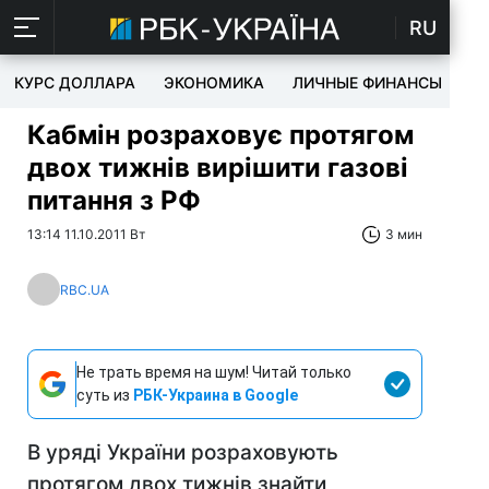
RU
КУРС ДОЛЛАРА
ЭКОНОМИКА
ЛИЧНЫЕ ФИНАНСЫ
T
Кабмін розраховує протягом
двох тижнів вирішити газові
питання з РФ
13:14 11.10.2011 Вт
3 мин
RBC.UA
Не трать время на шум! Читай только
суть из
РБК-Украина в Google
В уряді України розраховують
протягом двох тижнів знайти