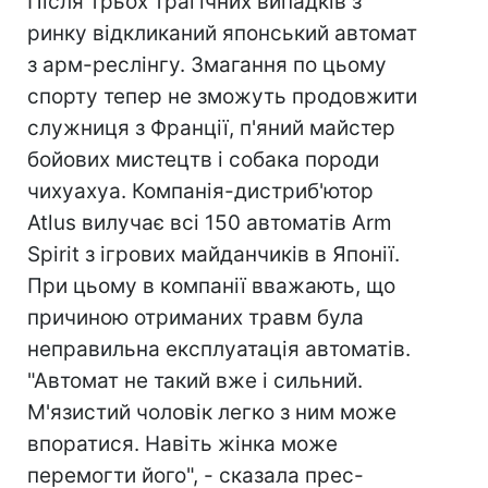
Після трьох трагічних випадків з
ринку відкликаний японський автомат
з арм-реслінгу. Змагання по цьому
спорту тепер не зможуть продовжити
служниця з Франції, п'яний майстер
бойових мистецтв і собака породи
чихуахуа. Компанія-дистриб'ютор
Atlus вилучає всі 150 автоматів Arm
Spirit з ігрових майданчиків в Японії.
При цьому в компанії вважають, що
причиною отриманих травм була
неправильна експлуатація автоматів.
"Автомат не такий вже і сильний.
М'язистий чоловік легко з ним може
впоратися. Навіть жінка може
перемогти його", - сказала прес-