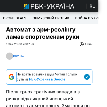
RU
DRONE DEALS
ОРМУЗСКИЙ ПРОЛИВ
ВОЙНА В УКРАИНЕ
Автомат з арм-реслінгу
ламав спортсменам руки
12:47 23.08.2007 Чт
1 мин
RBC.UA
Не трать время на шум! Читай только
суть из
РБК-Украина в Google
Після трьох трагічних випадків з
ринку відкликаний японський
автомат з арм-реслінгу. Змагання по