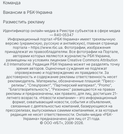
Команда
Вакансии в РБК-Украина
Разместить рекламу
Идентификатор онлайн-медиа в Реестре субъектов в сфере медиа
— R40-05347
Информационный портал «РБК-Украина» имеет трехязычную
версию (украинскую, русскую и английскую), главная страница
портала –
https://www.rbc.ua
. Фотографии, изображения
принадлежат их правообладателям. Все фотографии на Портале,
авторами которых являются журналисты РБК-Украина,
размещены на условиях лицензии Creative Commons Attribution
4.0 International. Редакция РБК-Украина может не разделять точку
зрения авторов. Оценочные суждения не подлежат
опровержению и подтверждению их правдивости. За
достоверность и содержание рекламы ответственность несет
рекламодатель. Материалы, обозначенные плашкой: "Пресс-
релизы", "Спецпроект", "Партнерский материал", "Promo",
"Благотворительность", "Резонанс" размещаются на правах
рекламы и предназначены, как правило, для лиц, достигших 21-
летнего возраста. «Новости компании» – это информационный
формат, охватывающий новости, события и объявления,
связанные с деятельностью компаний, базирующиеся на
прессрелизах, выпускаемых самими компаниями, и за которые
редакция не несет ответственности. Онлайн-медиа «РБК-
Украина» предназначено для лиц от 21 года.
© ООО «УБТ», 2006-2026.