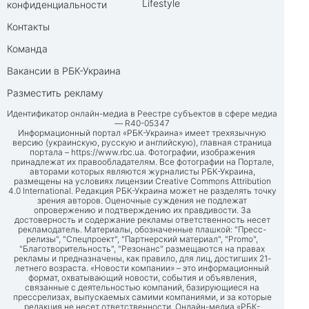
Lifestyle
конфиденциальности
Контакты
Команда
Вакансии в РБК-Украина
Разместить рекламу
Идентификатор онлайн-медиа в Реестре субъектов в сфере медиа
— R40-05347
Информационный портал «РБК-Украина» имеет трехязычную
версию (украинскую, русскую и английскую), главная страница
портала –
https://www.rbc.ua
. Фотографии, изображения
принадлежат их правообладателям. Все фотографии на Портале,
авторами которых являются журналисты РБК-Украина,
размещены на условиях лицензии Creative Commons Attribution
4.0 International. Редакция РБК-Украина может не разделять точку
зрения авторов. Оценочные суждения не подлежат
опровержению и подтверждению их правдивости. За
достоверность и содержание рекламы ответственность несет
рекламодатель. Материалы, обозначенные плашкой: "Пресс-
релизы", "Спецпроект", "Партнерский материал", "Promo",
"Благотворительность", "Резонанс" размещаются на правах
рекламы и предназначены, как правило, для лиц, достигших 21-
летнего возраста. «Новости компании» – это информационный
формат, охватывающий новости, события и объявления,
связанные с деятельностью компаний, базирующиеся на
прессрелизах, выпускаемых самими компаниями, и за которые
редакция не несет ответственности. Онлайн-медиа «РБК-