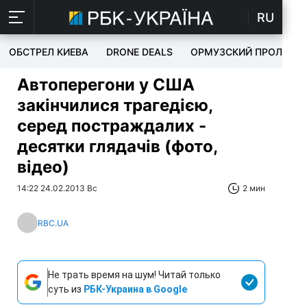
RU
ОБСТРЕЛ КИЕВА
DRONE DEALS
ОРМУЗСКИЙ ПРОЛИВ
Автоперегони у США
закінчилися трагедією,
серед постраждалих -
десятки глядачів (фото,
відео)
14:22 24.02.2013 Вс
2 мин
RBC.UA
Не трать время на шум! Читай только
суть из
РБК-Украина в Google