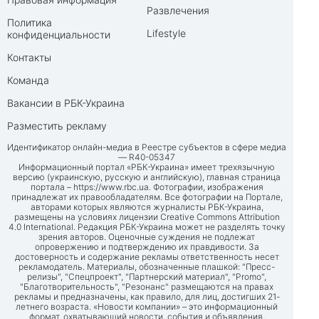
Развлечения
Политика
Lifestyle
конфиденциальности
Контакты
Команда
Вакансии в РБК-Украина
Разместить рекламу
Идентификатор онлайн-медиа в Реестре субъектов в сфере медиа
— R40-05347
Информационный портал «РБК-Украина» имеет трехязычную
версию (украинскую, русскую и английскую), главная страница
портала –
https://www.rbc.ua
. Фотографии, изображения
принадлежат их правообладателям. Все фотографии на Портале,
авторами которых являются журналисты РБК-Украина,
размещены на условиях лицензии Creative Commons Attribution
4.0 International. Редакция РБК-Украина может не разделять точку
зрения авторов. Оценочные суждения не подлежат
опровержению и подтверждению их правдивости. За
достоверность и содержание рекламы ответственность несет
рекламодатель. Материалы, обозначенные плашкой: "Пресс-
релизы", "Спецпроект", "Партнерский материал", "Promo",
"Благотворительность", "Резонанс" размещаются на правах
рекламы и предназначены, как правило, для лиц, достигших 21-
летнего возраста. «Новости компании» – это информационный
формат, охватывающий новости, события и объявления,