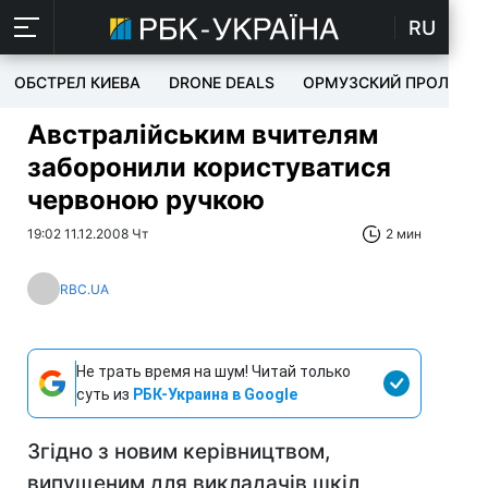
RU
ОБСТРЕЛ КИЕВА
DRONE DEALS
ОРМУЗСКИЙ ПРОЛИВ
Австралійським вчителям
заборонили користуватися
червоною ручкою
19:02 11.12.2008 Чт
2 мин
RBC.UA
Не трать время на шум! Читай только
суть из
РБК-Украина в Google
Згідно з новим керівництвом,
випущеним для викладачів шкіл