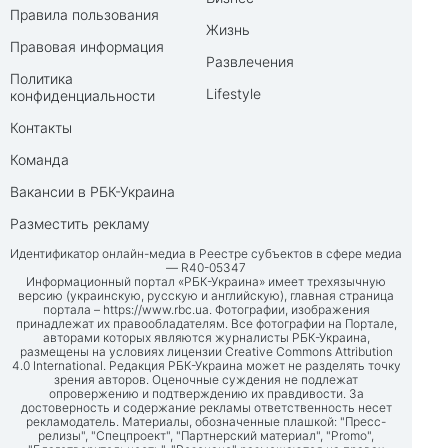
Правила пользования
Жизнь
Правовая информация
Развлечения
Политика
Lifestyle
конфиденциальности
Контакты
Команда
Вакансии в РБК-Украина
Разместить рекламу
Идентификатор онлайн-медиа в Реестре субъектов в сфере медиа
— R40-05347
Информационный портал «РБК-Украина» имеет трехязычную
версию (украинскую, русскую и английскую), главная страница
портала –
https://www.rbc.ua
. Фотографии, изображения
принадлежат их правообладателям. Все фотографии на Портале,
авторами которых являются журналисты РБК-Украина,
размещены на условиях лицензии Creative Commons Attribution
4.0 International. Редакция РБК-Украина может не разделять точку
зрения авторов. Оценочные суждения не подлежат
опровержению и подтверждению их правдивости. За
достоверность и содержание рекламы ответственность несет
рекламодатель. Материалы, обозначенные плашкой: "Пресс-
релизы", "Спецпроект", "Партнерский материал", "Promo",