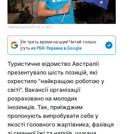
найкраща робота у світі
Не трать время на шум! Читай только
суть из
РБК-Украина в Google
Туристичне відомство Австралії
презентувало шість позицій, які
охрестило "найкращою роботою у
світі". Вакансії організації
розраховано на молодих
іноземців. Так, приїжджим
пропонують випробувати себе у
якості головного жартівника, фахівця
зі смачної їжі та напоїв, шукача