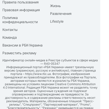
Правила пользования
Жизнь
Правовая информация
Развлечения
Политика
Lifestyle
конфиденциальности
Контакты
Команда
Вакансии в РБК-Украина
Разместить рекламу
Идентификатор онлайн-медиа в Реестре субъектов в сфере медиа
— R40-05347
Информационный портал «РБК-Украина» имеет трехязычную
версию (украинскую, русскую и английскую), главная страница
портала –
https://www.rbc.ua
. Фотографии, изображения
принадлежат их правообладателям. Все фотографии на Портале,
авторами которых являются журналисты РБК-Украина,
размещены на условиях лицензии Creative Commons Attribution
4.0 International. Редакция РБК-Украина может не разделять точку
зрения авторов. Оценочные суждения не подлежат
опровержению и подтверждению их правдивости. За
достоверность и содержание рекламы ответственность несет
рекламодатель. Материалы, обозначенные плашкой: "Пресс-
релизы", "Спецпроект", "Партнерский материал", "Promo",
"Благотворительность", "Резонанс" размещаются на правах