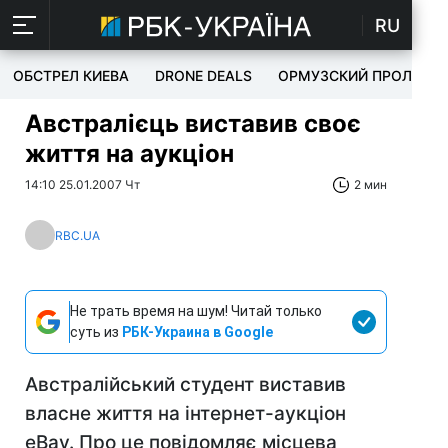
RU
ОБСТРЕЛ КИЕВА
DRONE DEALS
ОРМУЗСКИЙ ПРОЛИВ
Австралієць виставив своє
життя на аукціон
14:10 25.01.2007 Чт
2 мин
RBC.UA
Не трать время на шум! Читай только
суть из
РБК-Украина в Google
Австралійський студент виставив
власне життя на інтернет-аукціон
eBay. Про це повідомляє місцева