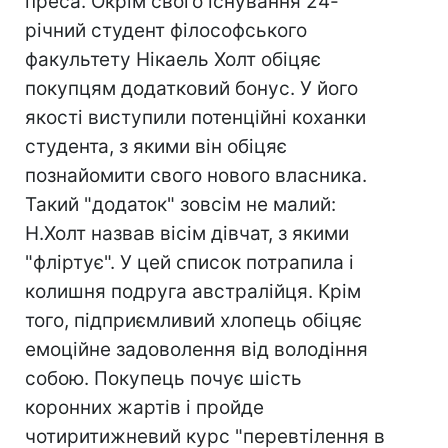
преса. Окрім свого існування 24-
річний студент філософського
факультету Нікаель Холт обіцяє
покупцям додатковий бонус. У його
якості виступили потенційні коханки
студента, з якими він обіцяє
познайомити свого нового власника.
Такий "додаток" зовсім не малий:
Н.Холт назвав вісім дівчат, з якими
"фліртує". У цей список потрапила і
колишня подруга австралійця. Крім
того, підприємливий хлопець обіцяє
емоційне задоволення від володіння
собою. Покупець почує шість
коронних жартів і пройде
чотиритижневий курс "перевтілення в