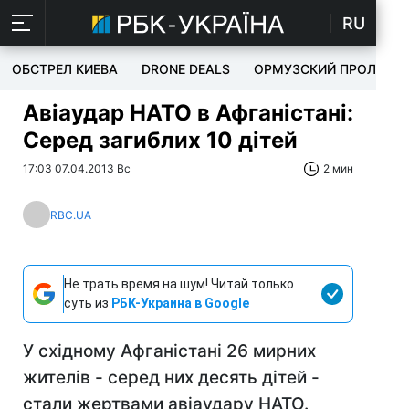
RU
ОБСТРЕЛ КИЕВА
DRONE DEALS
ОРМУЗСКИЙ ПРОЛИВ
Авіаудар НАТО в Афганістані:
Серед загиблих 10 дітей
17:03 07.04.2013 Вс
2 мин
RBC.UA
Не трать время на шум! Читай только
суть из
РБК-Украина в Google
У східному Афганістані 26 мирних
жителів - серед них десять дітей -
стали жертвами авіаудару НАТО.