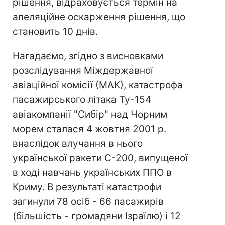
рішення, відраховується термін на
апеляційне оскарження рішення, що
становить 10 днів.
Нагадаємо, згідно з висновками
розслідування Міждержавної
авіаційної комісії (МАК), катастрофа
пасажирського літака Ту-154
авіакомпанії "Сибір" над Чорним
морем сталася 4 жовтня 2001 р.
внаслідок влучання в нього
української ракети С-200, випущеної
в ході навчань українських ППО в
Криму. В результаті катастрофи
загинули 78 осіб - 66 пасажирів
(більшість - громадяни Ізраїлю) і 12