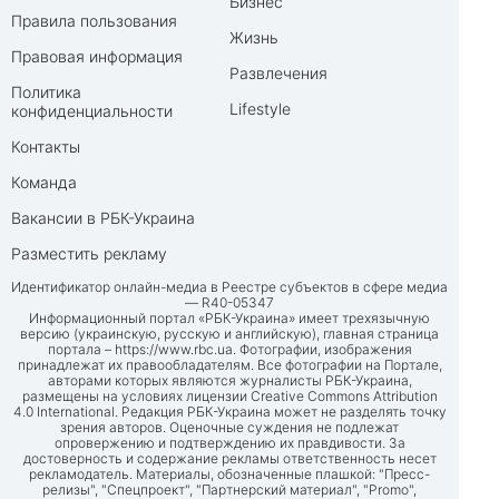
Бизнес
Правила пользования
Жизнь
Правовая информация
Развлечения
Политика
Lifestyle
конфиденциальности
Контакты
Команда
Вакансии в РБК-Украина
Разместить рекламу
Идентификатор онлайн-медиа в Реестре субъектов в сфере медиа
— R40-05347
Информационный портал «РБК-Украина» имеет трехязычную
версию (украинскую, русскую и английскую), главная страница
портала –
https://www.rbc.ua
. Фотографии, изображения
принадлежат их правообладателям. Все фотографии на Портале,
авторами которых являются журналисты РБК-Украина,
размещены на условиях лицензии Creative Commons Attribution
4.0 International. Редакция РБК-Украина может не разделять точку
зрения авторов. Оценочные суждения не подлежат
опровержению и подтверждению их правдивости. За
достоверность и содержание рекламы ответственность несет
рекламодатель. Материалы, обозначенные плашкой: "Пресс-
релизы", "Спецпроект", "Партнерский материал", "Promo",