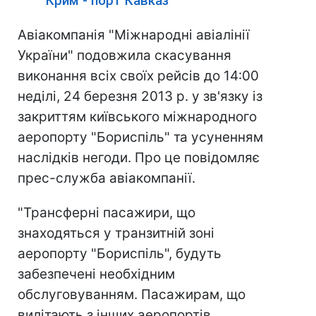
Крим - порт Кавказ
Авіакомпанія "Міжнародні авіалінії
України" подовжила скасування
виконання всіх своїх рейсів до 14:00
неділі, 24 березня 2013 р. у зв'язку із
закриттям київського міжнародного
аеропорту "Бориспіль" та усуненням
наслідків негоди. Про це повідомляє
прес-служба авіакомпанії.
"Трансферні пасажири, що
знаходяться у транзитній зоні
аеропорту "Бориспіль", будуть
забезпечені необхідним
обслуговуванням. Пасажирам, що
вилітають з інших аеропортів