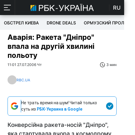
RU
ОБСТРЕЛ КИЕВА
DRONE DEALS
ОРМУЗСКИЙ ПРОЛИВ
Аварія: Ракета "Дніпро"
впала на другій хвилині
польоту
11:01 27.07.2006 Чт
3 мин
RBC.UA
Не трать время на шум! Читай только
суть из
РБК-Украина в Google
Конверсійна ракета-носій "Дніпро",
яка стартувала вчора з космодрому