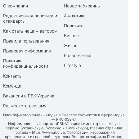
О компании
Новости Украины
Редакционная политика и
Аналитика
стандарты
Политика
Как стать нашим автором
Бизнес
Правила пользования
Жизнь
Правовая информация
Развлечения
Политика
Lifestyle
конфиденциальности
Контакты
Команда
Вакансии в РБК-Украина
Разместить рекламу
Идентификатор онлайн-медиа в Реестре субъектов в сфере медиа
— R40-05347
Информационный портал «РБК-Украина» имеет трехязычную
версию (украинскую, русскую и английскую), главная страница
портала –
https://www.rbc.ua
. Фотографии, изображения
принадлежат их правообладателям. Все фотографии на Портале,