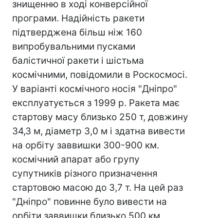
знищенню в ході конверсійної
програми. Надійність ракети
підтверджена більш ніж 160
випробувальними пусками
балістичної ракети і шістьма
космічними, повідомили в Роскосмосі.
У варіанті космічного носія "Дніпро"
експлуатується з 1999 р. Ракета має
стартову масу близько 250 т, довжину
34,3 м, діаметр 3,0 м і здатна вивести
на орбіту заввишки 300-900 км.
космічний апарат або групу
супутників різного призначення
стартовою масою до 3,7 т. На цей раз
"Дніпро" повинне було вивести на
орбіти заввишки близько 500 км.