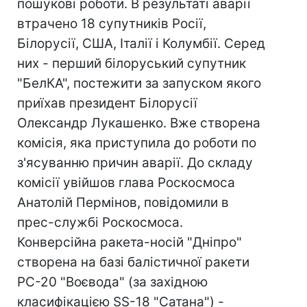
пошукові роботи. В результаті аварії
втрачено 18 супутників Росії,
Білорусії, США, Італії і Колумбії. Серед
них - перший білоруський супутник
"БелКА", постежити за запуском якого
приїхав президент Білорусії
Олександр Лукашенко. Вже створена
комісія, яка приступила до роботи по
з'ясуванню причин аварії. До складу
комісії увійшов глава Роскосмоса
Анатолій Пермінов, повідомили в
прес-службі Роскосмоса.
Конверсійна ракета-носій "Дніпро"
створена на базі балістичної ракети
РС-20 "Воєвода" (за західною
класифікацією SS-18 "Сатана") -