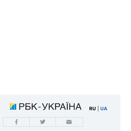
RU
|
UA