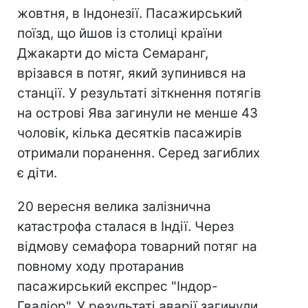
жовтня, в Індонезії. Пасажирський
поїзд, що йшов із столиці країни
Джакарти до міста Семаранг,
врізався в потяг, який зупинився на
станції. У результаті зіткнення потягів
на острові Ява загинули не менше 43
чоловік, кілька десятків пасажирів
отримали поранення. Серед загиблих
є діти.
20 вересня велика залізнична
катастрофа сталася в Індії. Через
відмову семафора товарний потяг на
повному ходу протаранив
пасажирський експрес "Індор-
Гваліор". У результаті аварії загинули