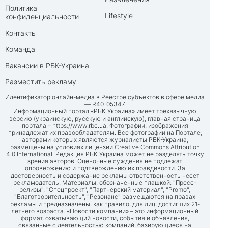
Политика
Lifestyle
конфиденциальности
Контакты
Команда
Вакансии в РБК-Украина
Разместить рекламу
Идентификатор онлайн-медиа в Реестре субъектов в сфере медиа
— R40-05347
Информационный портал «РБК-Украина» имеет трехязычную
версию (украинскую, русскую и английскую), главная страница
портала –
https://www.rbc.ua
. Фотографии, изображения
принадлежат их правообладателям. Все фотографии на Портале,
авторами которых являются журналисты РБК-Украина,
размещены на условиях лицензии Creative Commons Attribution
4.0 International. Редакция РБК-Украина может не разделять точку
зрения авторов. Оценочные суждения не подлежат
опровержению и подтверждению их правдивости. За
достоверность и содержание рекламы ответственность несет
рекламодатель. Материалы, обозначенные плашкой: "Пресс-
релизы", "Спецпроект", "Партнерский материал", "Promo",
"Благотворительность", "Резонанс" размещаются на правах
рекламы и предназначены, как правило, для лиц, достигших 21-
летнего возраста. «Новости компании» – это информационный
формат, охватывающий новости, события и объявления,
связанные с деятельностью компаний, базирующиеся на