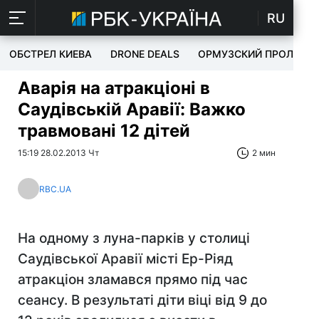
RU
ОБСТРЕЛ КИЕВА
DRONE DEALS
ОРМУЗСКИЙ ПРОЛИВ
Аварія на атракціоні в
Саудівській Аравії: Важко
травмовані 12 дітей
15:19 28.02.2013 Чт
2 мин
RBC.UA
На одному з луна-парків у столиці
Саудівської Аравії місті Ер-Ріяд
атракціон зламався прямо під час
сеансу. В результаті діти віці від 9 до