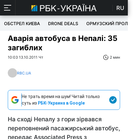
RU
ОБСТРЕЛ КИЕВА
DRONE DEALS
ОРМУЗСКИЙ ПРОЛИВ
Аварія автобуса в Непалі: 35
загиблих
10:03 13.10.2011 Чт
2 мин
RBC.UA
Не трать время на шум! Читай только
суть из
РБК-Украина в Google
На сході Непалу з гори зірвався
переповнений пасажирський автобус,
передає Associated Press з