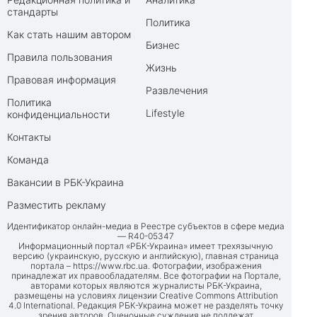
стандарты
Политика
Как стать нашим автором
Бизнес
Правила пользования
Жизнь
Правовая информация
Развлечения
Политика
Lifestyle
конфиденциальности
Контакты
Команда
Вакансии в РБК-Украина
Разместить рекламу
Идентификатор онлайн-медиа в Реестре субъектов в сфере медиа
— R40-05347
Информационный портал «РБК-Украина» имеет трехязычную
версию (украинскую, русскую и английскую), главная страница
портала –
https://www.rbc.ua
. Фотографии, изображения
принадлежат их правообладателям. Все фотографии на Портале,
авторами которых являются журналисты РБК-Украина,
размещены на условиях лицензии Creative Commons Attribution
4.0 International. Редакция РБК-Украина может не разделять точку
зрения авторов. Оценочные суждения не подлежат