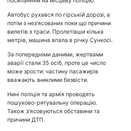
посиланням на місцеву поліцію.
Автобус рухався по гірській дорозі, а
потім з нез'ясованих поки що причини
вилетів з траси. Пролетівши кілька
метрів, машина впала в річку Сункосі.
За попередніми даними, жертвами
аварії стали 35 осіб, проте це число
може зрости: частину пасажирів
вважають зниклими безвісти.
Нині поліція та армія проводять
пошуково-рятувальну операцію.
Також з'ясовуються обставини та
причини ДТП.