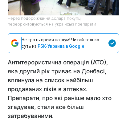
Через подорожчання долара покупці
переорієнтовуються на українські препарати
Не трать время на шум! Читай только
суть из
РБК-Украина в Google
Антитерористична операція (АТО),
яка другий рік триває на Донбасі,
вплинула на список найбільш
продаваних ліків в аптеках.
Препарати, про які раніше мало хто
згадував, стали все більш
затребуваними.