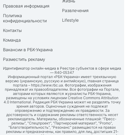
Жизнь
Правовая информация
Развлечения
Политика
Lifestyle
конфиденциальности
Контакты
Команда
Вакансии в РБК-Украина
Разместить рекламу
Идентификатор онлайн-медиа в Реестре субъектов в сфере медиа
— R40-05347
Информационный портал «РБК-Украина» имеет трехязычную
версию (украинскую, русскую и английскую), главная страница
портала –
https://www.rbc.ua
. Фотографии, изображения
принадлежат их правообладателям. Все фотографии на Портале,
авторами которых являются журналисты РБК-Украина,
размещены на условиях лицензии Creative Commons Attribution
4.0 International. Редакция РБК-Украина может не разделять точку
зрения авторов. Оценочные суждения не подлежат
опровержению и подтверждению их правдивости. За
достоверность и содержание рекламы ответственность несет
рекламодатель. Материалы, обозначенные плашкой: "Пресс-
релизы", "Спецпроект", "Партнерский материал", "Promo",
"Благотворительность", "Резонанс" размещаются на правах
рекламы и предназначены, как правило, для лиц, достигших 21-