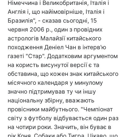
Німеччина і Великобританія, Італія і
Англія і, що найімовірніше, Італія і
Бразилія", - сказав сьогодні, 15
червня 2006 р., один з провідних
астрологів Малайзії китайського
походження Деніел Чан в інтерв'ю
газеті "Стар". Додатковим аргументом
на користь висунутої версії є та
обставина, що кожен знак китайського
місячного календаря у минулому
значно підтримував ту чи іншу
національну збірну, вважають
провісники майбутнього. "Чемпіонат
світу з футболу відбувається один раз
на чотири роки. Значить, він буває в
рік Коня, Собаки або Тигра. Цікаво, що