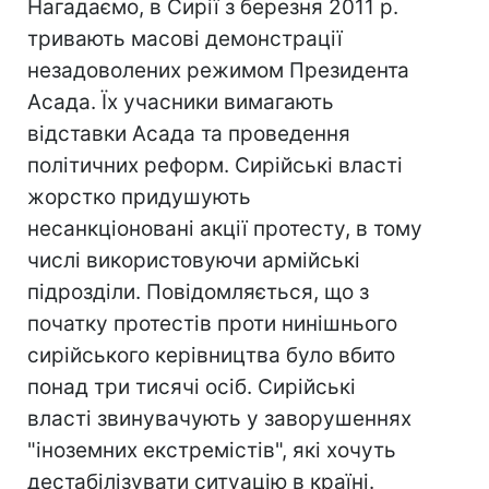
Нагадаємо, в Сирії з березня 2011 р.
тривають масові демонстрації
незадоволених режимом Президента
Асада. Їх учасники вимагають
відставки Асада та проведення
політичних реформ. Сирійські власті
жорстко придушують
несанкціоновані акції протесту, в тому
числі використовуючи армійські
підрозділи. Повідомляється, що з
початку протестів проти нинішнього
сирійського керівництва було вбито
понад три тисячі осіб. Сирійські
власті звинувачують у заворушеннях
"іноземних екстремістів", які хочуть
дестабілізувати ситуацію в країні.