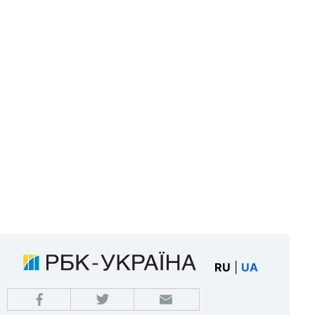
RU
|
UA