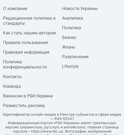
О компании
Новости Украины
Редакционная политика и
Аналитика
стандарты
Политика
Как стать нашим автором
Бизнес
Правила пользования
Жизнь
Правовая информация
Развлечения
Политика
Lifestyle
конфиденциальности
Контакты
Команда
Вакансии в РБК-Украина
Разместить рекламу
Идентификатор онлайн-медиа в Реестре субъектов в сфере медиа
— R40-05347
Информационный портал «РБК-Украина» имеет трехязычную
версию (украинскую, русскую и английскую), главная страница
портала –
https://www.rbc.ua
. Фотографии, изображения