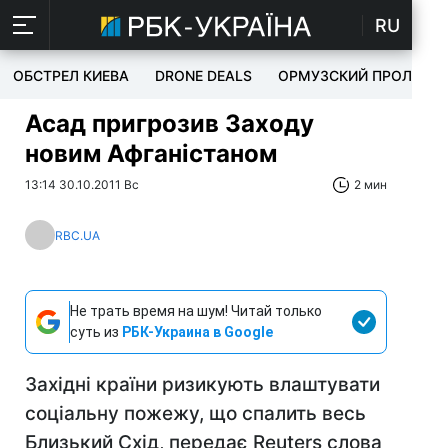
RU
ОБСТРЕЛ КИЕВА
DRONE DEALS
ОРМУЗСКИЙ ПРОЛИВ
Асад пригрозив Заходу
новим Афганістаном
13:14 30.10.2011 Вс
2 мин
RBC.UA
Не трать время на шум! Читай только
суть из
РБК-Украина в Google
Західні країни ризикують влаштувати
соціальну пожежу, що спалить весь
Близький Схід, передає Reuters слова