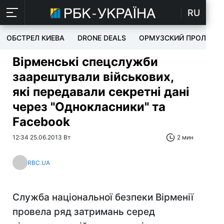
RU
ОБСТРЕЛ КИЕВА
DRONE DEALS
ОРМУЗСКИЙ ПРОЛИВ
Вірменські спецслужби
заарештували військових,
які передавали секретні дані
через "Однокласники" та
Facebook
12:34 25.06.2013 Вт
2 мин
RBC.UA
Служба національної безпеки Вірменії
провела ряд затримань серед