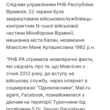
Слідчим управлінням РНБ Республіки
Вірменія, 22 червня була
заарештована військовослужбовець-
контрактник N-ської військової
частини Міноборони Вірменії,
мешканка міста Капан, незаміжня
Мовсісян Мане Арташесовна 1982 р.н.
"РНБ РА отримала незаперечні факти,
які свідчать про те, що Мовсісян з
січня 2012 року, до вступу на
військову службу, через інтернет в
соцмережах "Однокласники", Mail.ru
agent, Facebook, познайомилася з
діючим на території Туреччини під
профілями S Dr, Seyran Dervishyan,