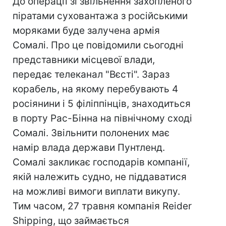
До операції зі звільнення захопленого
піратами суховантажа з російськими
моряками буде залучена армія
Сомалі. Про це повідомили сьогодні
представники місцевої влади,
передає телеканал "Вєсті". Зараз
корабель, на якому перебувають 4
росіянини і 5 філіппінців, знаходиться
в порту Рас-Бінна на північному сході
Сомалі. Звільнити полонених має
намір влада держави Пунтленд.
Сомалі закликає господарів компанії,
якій належить судно, не піддаватися
на можливі вимоги виплати викупу.
Тим часом, 27 травня компанія Reider
Shipping, що займається