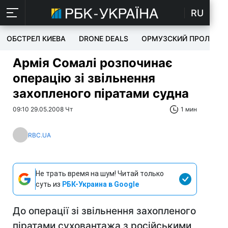
RU
ОБСТРЕЛ КИЕВА
DRONE DEALS
ОРМУЗСКИЙ ПРОЛИВ
Армія Сомалі розпочинає
операцію зі звільнення
захопленого піратами судна
09:10 29.05.2008 Чт
1 мин
RBC.UA
Не трать время на шум! Читай только
суть из
РБК-Украина в Google
До операції зі звільнення захопленого
піратами суховантажа з російськими