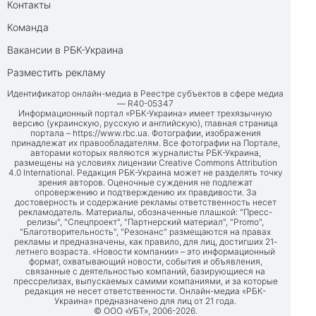
Контакты
Команда
Вакансии в РБК-Украина
Разместить рекламу
Идентификатор онлайн-медиа в Реестре субъектов в сфере медиа
— R40-05347
Информационный портал «РБК-Украина» имеет трехязычную
версию (украинскую, русскую и английскую), главная страница
портала –
https://www.rbc.ua
. Фотографии, изображения
принадлежат их правообладателям. Все фотографии на Портале,
авторами которых являются журналисты РБК-Украина,
размещены на условиях лицензии Creative Commons Attribution
4.0 International. Редакция РБК-Украина может не разделять точку
зрения авторов. Оценочные суждения не подлежат
опровержению и подтверждению их правдивости. За
достоверность и содержание рекламы ответственность несет
рекламодатель. Материалы, обозначенные плашкой: "Пресс-
релизы", "Спецпроект", "Партнерский материал", "Promo",
"Благотворительность", "Резонанс" размещаются на правах
рекламы и предназначены, как правило, для лиц, достигших 21-
летнего возраста. «Новости компании» – это информационный
формат, охватывающий новости, события и объявления,
связанные с деятельностью компаний, базирующиеся на
прессрелизах, выпускаемых самими компаниями, и за которые
редакция не несет ответственности. Онлайн-медиа «РБК-
Украина» предназначено для лиц от 21 года.
© ООО «УБТ», 2006-2026.