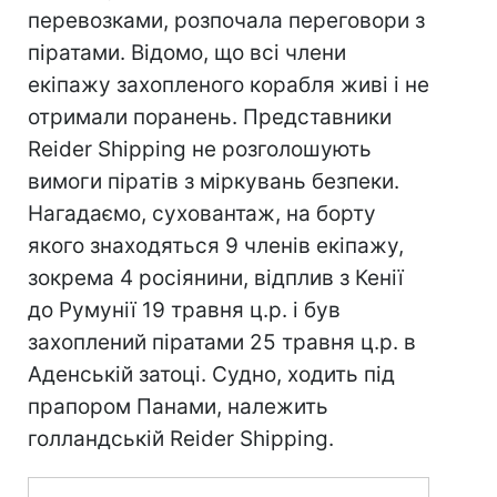
перевозками, розпочала переговори з
піратами. Відомо, що всі члени
екіпажу захопленого корабля живі і не
отримали поранень. Представники
Reider Shipping не розголошують
вимоги піратів з міркувань безпеки.
Нагадаємо, суховантаж, на борту
якого знаходяться 9 членів екіпажу,
зокрема 4 росіянини, відплив з Кенії
до Румунії 19 травня ц.р. і був
захоплений піратами 25 травня ц.р. в
Аденській затоці. Судно, ходить під
прапором Панами, належить
голландській Reider Shipping.