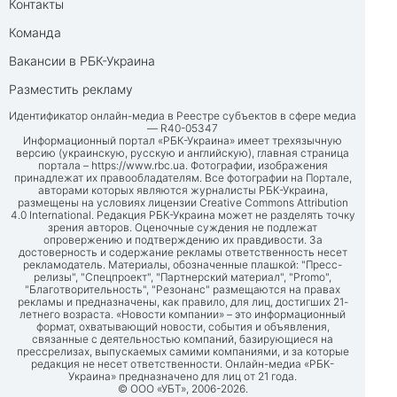
Контакты
Команда
Вакансии в РБК-Украина
Разместить рекламу
Идентификатор онлайн-медиа в Реестре субъектов в сфере медиа
— R40-05347
Информационный портал «РБК-Украина» имеет трехязычную
версию (украинскую, русскую и английскую), главная страница
портала –
https://www.rbc.ua
. Фотографии, изображения
принадлежат их правообладателям. Все фотографии на Портале,
авторами которых являются журналисты РБК-Украина,
размещены на условиях лицензии Creative Commons Attribution
4.0 International. Редакция РБК-Украина может не разделять точку
зрения авторов. Оценочные суждения не подлежат
опровержению и подтверждению их правдивости. За
достоверность и содержание рекламы ответственность несет
рекламодатель. Материалы, обозначенные плашкой: "Пресс-
релизы", "Спецпроект", "Партнерский материал", "Promo",
"Благотворительность", "Резонанс" размещаются на правах
рекламы и предназначены, как правило, для лиц, достигших 21-
летнего возраста. «Новости компании» – это информационный
формат, охватывающий новости, события и объявления,
связанные с деятельностью компаний, базирующиеся на
прессрелизах, выпускаемых самими компаниями, и за которые
редакция не несет ответственности. Онлайн-медиа «РБК-
Украина» предназначено для лиц от 21 года.
© ООО «УБТ», 2006-2026.