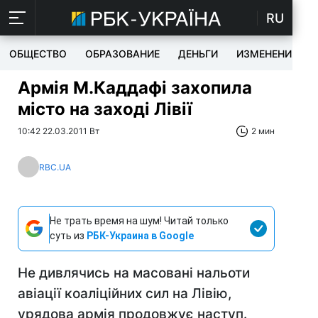
RU
ОБЩЕСТВО
ОБРАЗОВАНИЕ
ДЕНЬГИ
ИЗМЕНЕНИЯ
Армія М.Каддафі захопила
місто на заході Лівії
10:42 22.03.2011 Вт
2 мин
RBC.UA
Не трать время на шум! Читай только
суть из
РБК-Украина в Google
Не дивлячись на масовані нальоти
авіації коаліційних сил на Лівію,
урядова армія продовжує наступ.