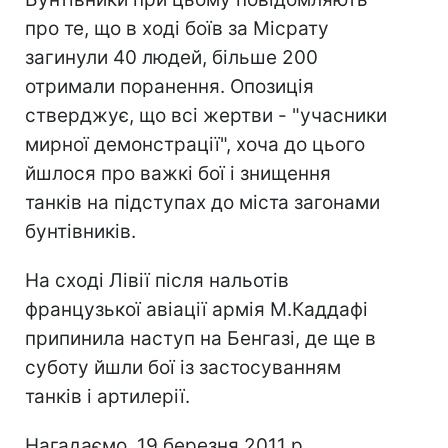
про те, що в ході боїв за Місрату
загинули 40 людей, більше 200
отримали поранення. Опозиція
стверджує, що всі жертви - "учасники
мирної демонстрації", хоча до цього
йшлося про важкі бої і знищення
танків на підступах до міста загонами
бунтівників.
На сході Лівії після нальотів
французької авіації армія М.Каддафі
припинила наступ на Бенгазі, де ще в
суботу йшли бої із застосуванням
танків і артилерії.
Нагадаємо, 19 березня 2011 р.