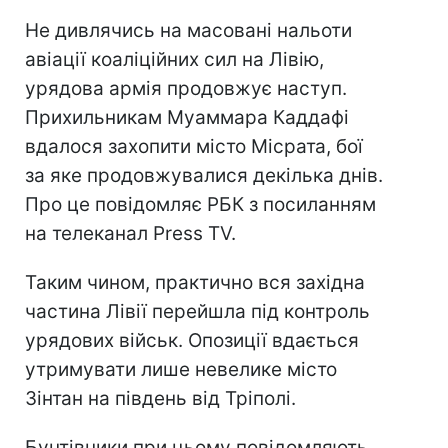
Не дивлячись на масовані нальоти
авіації коаліційних сил на Лівію,
урядова армія продовжує наступ.
Прихильникам Муаммара Каддафі
вдалося захопити місто Місрата, бої
за яке продовжувалися декілька днів.
Про це повідомляє РБК з посиланням
на телеканал Press TV.
Таким чином, практично вся західна
частина Лівії перейшла під контроль
урядових військ. Опозиції вдається
утримувати лише невелике місто
Зінтан на південь від Тріполі.
Бунтівники при цьому повідомляють